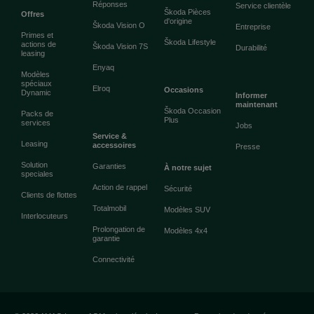
Réponses
Service clientèle
Škoda Pièces
Offres
d'origine
Škoda Vision O
Entreprise
Primes et
Škoda Lifestyle
actions de
Škoda Vision 7S
Durabilité
leasing
Enyaq
Modèles
spéciaux
Elroq
Occasions
Dynamic
Informer
maintenant
Škoda Occasion
Packs de
Plus
services
Jobs
Service &
Leasing
accessoires
Presse
Solution
Garanties
À notre sujet
speciales
Action de rappel
Sécurité
Clients de flottes
Totalmobil
Modèles SUV
Interlocuteurs
Prolongation de
Modèles 4x4
garantie
Connectivité