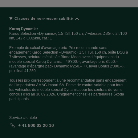
Clauses de non-responsabilité
Karoq Dynamic:
Karoq Selection «Dynamic», 1.5 TSI, 150 ch, 7-vitesses DSG, 6.2 l/100
km, 142 g CO2/km, cat.: E
Exemple de calcul d’avantage prix: Prix recommandé sans
engagement Karoq Selection «Dynamic» 1.5 l TSI, 150 ch, boîte DSG à
7 vitesses, peinture métallisée Blanc Moon avec d’équipement du
modèle spécial Karoq Dynamic = 49'800.–, avantage prix 8'550.–
(avantage d’épargne pack Dynamic 6'250.– + Clever Bonus 2'300.–),
prix final 41'250.–.
Tous les prix correspondent à une recommandation sans engagement
de l’importateur AMAG Import SA. Prime de contrat valable pour tous
les véhicules du modèle spécial Dynamic pour les contrats de vente
conclus d’ici au 30.09.2026. Uniquement chez les partenaires Škoda
participants.
Service clientèle
+ 41 800 03 20 10