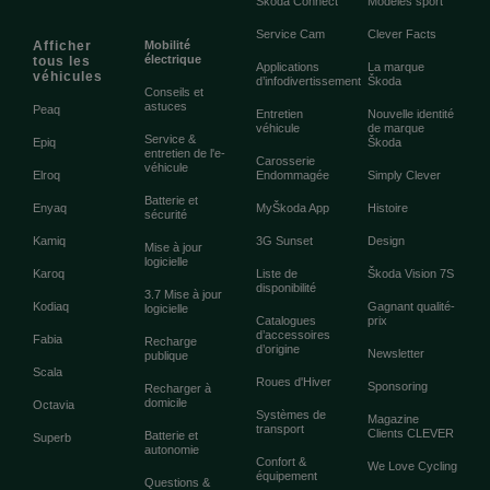
Škoda Connect
Modèles sport
Service Cam
Clever Facts
Afficher
Mobilité
électrique
tous les
Applications
La marque
véhicules
d’infodivertissement
Škoda
Conseils et
astuces
Peaq
Entretien
Nouvelle identité
véhicule
de marque
Service &
Epiq
Škoda
entretien de l'e-
Carosserie
véhicule
Elroq
Endommagée
Simply Clever
Batterie et
Enyaq
MyŠkoda App
Histoire
sécurité
Kamiq
3G Sunset
Design
Mise à jour
logicielle
Karoq
Liste de
Škoda Vision 7S
disponibilité
3.7 Mise à jour
Kodiaq
Gagnant qualité-
logicielle
Catalogues
prix
d’accessoires
Fabia
Recharge
d’origine
Newsletter
publique
Scala
Roues d'Hiver
Sponsoring
Recharger à
domicile
Octavia
Systèmes de
Magazine
transport
Clients CLEVER
Batterie et
Superb
autonomie
Confort &
We Love Cycling
équipement
Questions &