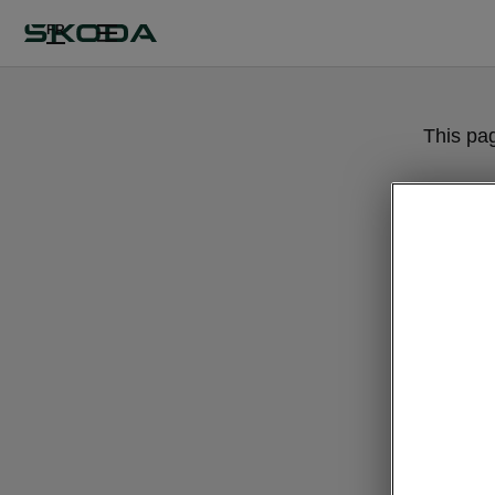
FR
This pa