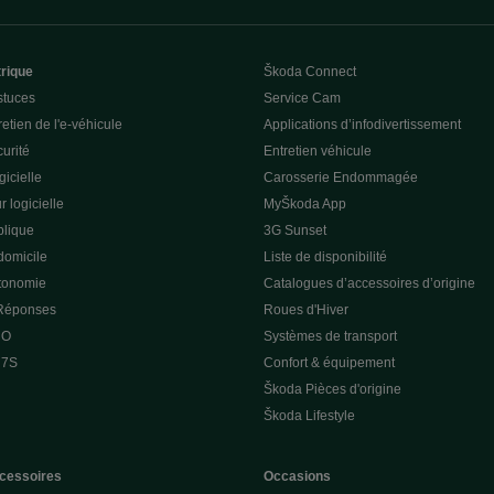
trique
Škoda Connect
stuces
Service Cam
etien de l'e-véhicule
Applications d’infodivertissement
curité
Entretien véhicule
gicielle
Carosserie Endommagée
r logicielle
MyŠkoda App
lique
3G Sunset
domicile
Liste de disponibilité
utonomie
Catalogues d’accessoires d’origine
 Réponses
Roues d'Hiver
 O
Systèmes de transport
 7S
Confort & équipement
Škoda Pièces d'origine
Škoda Lifestyle
cessoires
Occasions