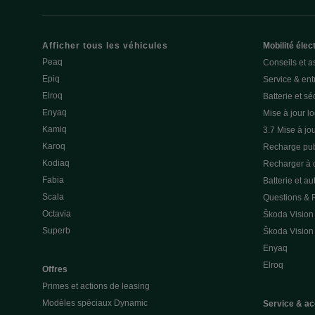
Afficher tous les véhicules
Mobilité élec
Peaq
Conseils et a
Epiq
Service & entr
Elroq
Batterie et sé
Enyaq
Mise à jour lo
Kamiq
3.7 Mise à jou
Karoq
Recharge pub
Kodiaq
Recharger à 
Fabia
Batterie et a
Scala
Questions &
Octavia
Škoda Vision
Superb
Škoda Vision
Enyaq
Elroq
Offres
Primes et actions de leasing
Modèles spéciaux Dynamic
Service & ac