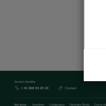
Co
• Siège 
• Rétrov
Service clientèle
+ 41 800 03 20 10
Contact
Voir aussi
Newsletter
Configurateur
Partenaire Škoda
Course d’