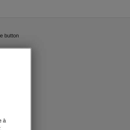
e button
e à
t