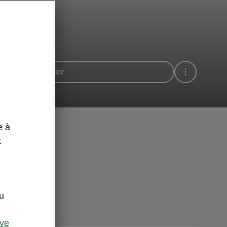
n essai routier
e à
t
u
ive