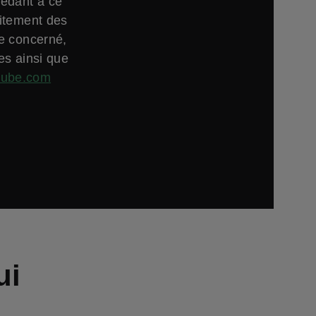
cédant à ce
aitement des
ne concerné,
es ainsi que
tube.com
ui