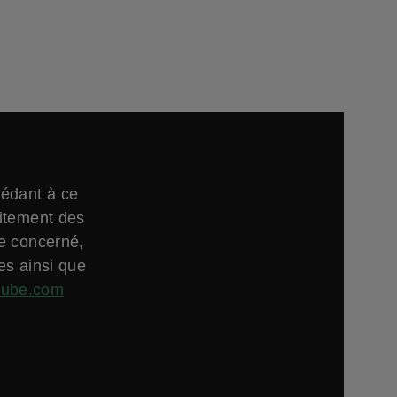
cédant à ce
aitement des
ne concerné,
es ainsi que
tube.com