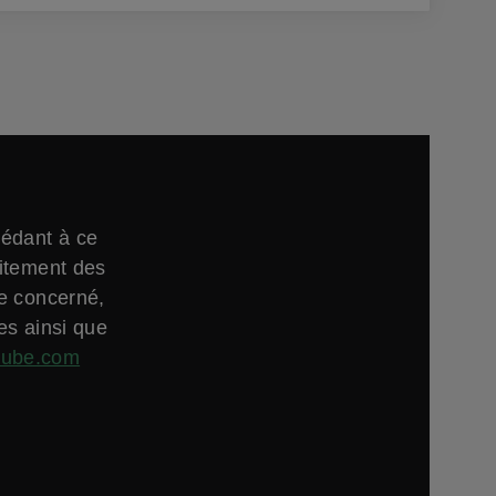
cédant à ce
aitement des
ne concerné,
es ainsi que
tube.com