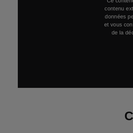
Ce contenu
contenu ext
données per
et vous con
de la déc
C