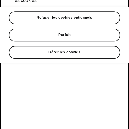
les cookies".
• Pack chrome (barres de toit, moulures de
vitres)
Refuser les cookies optionnels
• Seuils de porte
• Becquet de toit
Parfait
Gérer les cookies
Service clientèle
+ 41 800 03 20 10
Contact