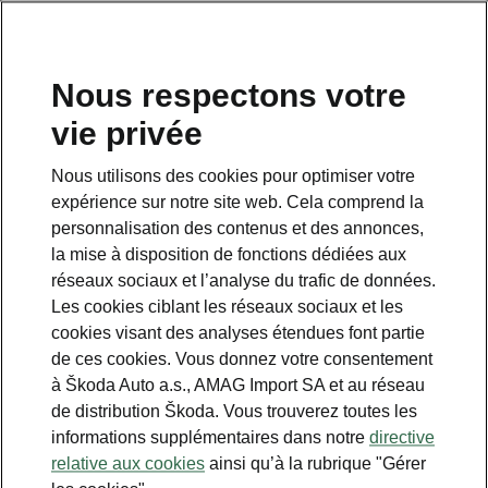
FR
Nous respectons votre
vie privée
Nous utilisons des cookies pour optimiser votre
Tous les détails en un coup d’œil
expérience sur notre site web. Cela comprend la
Caractéristiques techniques
personnalisation des contenus et des annonces,
la mise à disposition de fonctions dédiées aux
Dimensions du véhicule
réseaux sociaux et l’analyse du trafic de données.
Les cookies ciblant les réseaux sociaux et les
cookies visant des analyses étendues font partie
Dimensions intérieures et extérieures,
de ces cookies. Vous donnez votre consentement
volume du coffre.
à Škoda Auto a.s., AMAG Import SA et au réseau
de distribution Škoda. Vous trouverez toutes les
informations supplémentaires dans notre
directive
relative aux cookies
ainsi qu’à la rubrique "Gérer