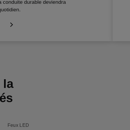
a conduite durable deviendra
quotidien.
 la
cés
Feux LED