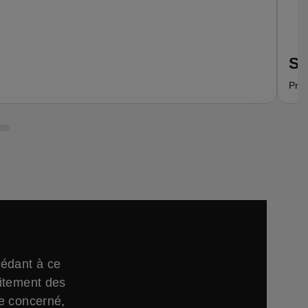
Su
Prof
cédant à ce
aitement des
ne concerné,