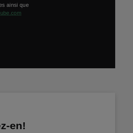
es ainsi que
tube.com
ez-en!