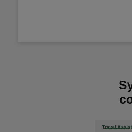
Sy
co
Travel Assis