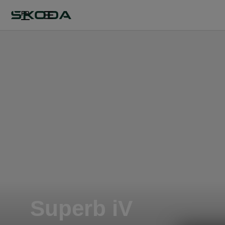
FR
Superb iV