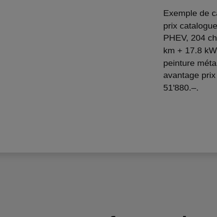
Exemple de ca
prix catalogu
PHEV, 204 ch,
km + 17.8 kWh
peinture méta
avantage prix 
51'880.–.