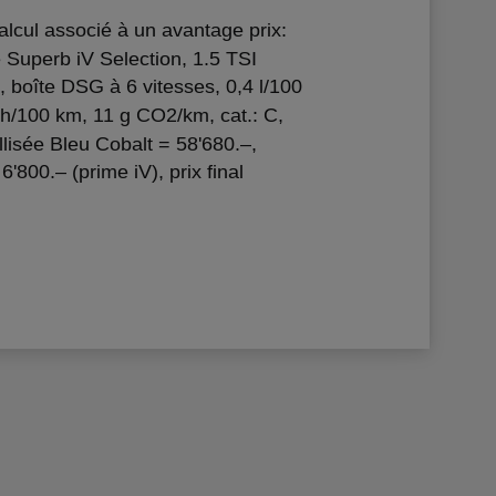
lcul associé à un avantage prix:
e Superb iV Selection, 1.5 TSI
 boîte DSG à 6 vitesses, 0,4 l/100
/100 km, 11 g CO2/km, cat.: C,
llisée Bleu Cobalt = 58'680.–,
6'800.– (prime iV), prix final