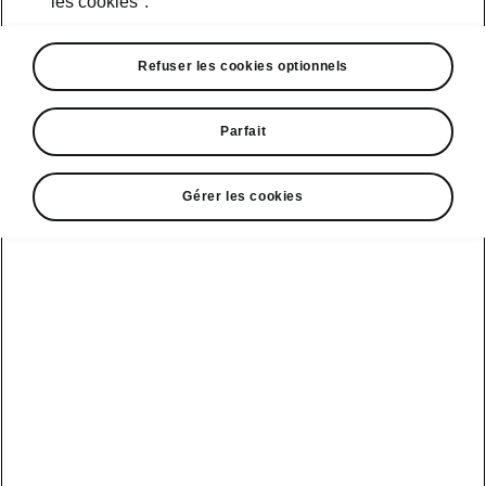
les cookies".
• Régulateur de vitesse avec contrôle de
Refuser les cookies optionnels
distance (Adaptive/Predictive Cruise Control)
• Assistant de maintien de trajectoire «Lane
Assist»
Parfait
• Travel Assist
• Assistant d’urgence «Emergency Assist»
Gérer les cookies
• Park Assist intelligent
• Top View
Service clientèle
+ 41 800 03 20 10