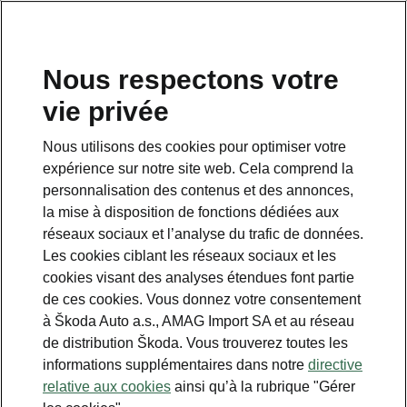
FR
Nous respectons votre
vie privée
This page is a supplementary page of the opening page.
Click the button to get back.
Nous utilisons des cookies pour optimiser votre
expérience sur notre site web. Cela comprend la
Get back to the opening page.
personnalisation des contenus et des annonces,
la mise à disposition de fonctions dédiées aux
réseaux sociaux et l’analyse du trafic de données.
Les cookies ciblant les réseaux sociaux et les
cookies visant des analyses étendues font partie
de ces cookies. Vous donnez votre consentement
à Škoda Auto a.s., AMAG Import SA et au réseau
de distribution Škoda. Vous trouverez toutes les
informations supplémentaires dans notre
directive
Système d’assistance au
relative aux cookies
ainsi qu’à la rubrique "Gérer
conducteur Plus