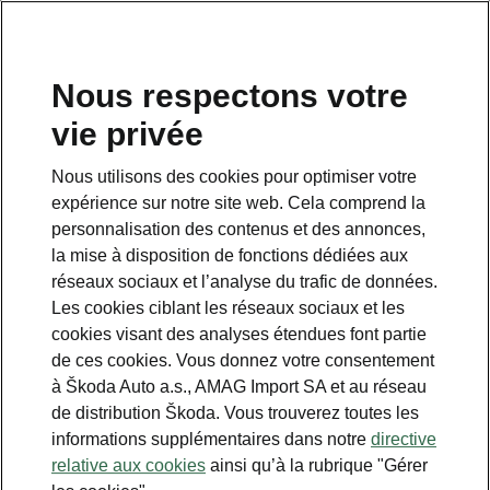
FR
Nous respectons votre
vie privée
This page is a supplementary page of the opening page.
Click the button to get back.
Nous utilisons des cookies pour optimiser votre
expérience sur notre site web. Cela comprend la
Get back to the opening page.
personnalisation des contenus et des annonces,
la mise à disposition de fonctions dédiées aux
réseaux sociaux et l’analyse du trafic de données.
Les cookies ciblant les réseaux sociaux et les
cookies visant des analyses étendues font partie
de ces cookies. Vous donnez votre consentement
à Škoda Auto a.s., AMAG Import SA et au réseau
de distribution Škoda. Vous trouverez toutes les
informations supplémentaires dans notre
directive
Family/Business
relative aux cookies
ainsi qu’à la rubrique "Gérer