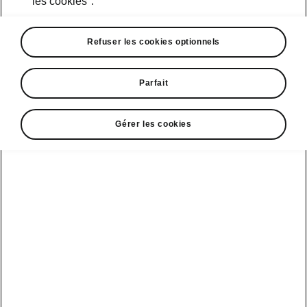
les cookies".
• Stores pare-soleil pour les vitres latérales
arrière
Refuser les cookies optionnels
• Support pour tablette
• Poubelle
• Pack Sleep
Parfait
• Airbags latéraux arrière
Gérer les cookies
Service clientèle
+ 41 800 03 20 10
Contact