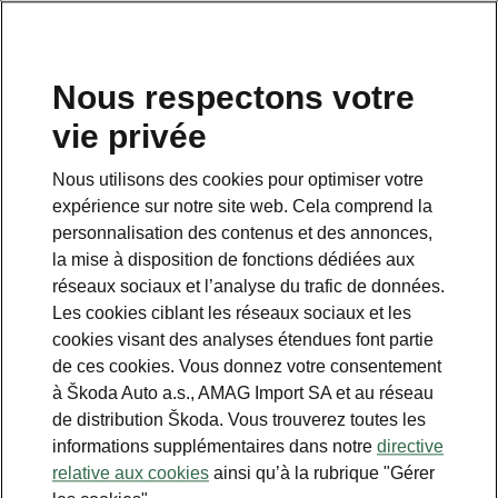
FR
Nous respectons votre
vie privée
This page is a supplementary page of the opening page.
Click the button to get back.
Nous utilisons des cookies pour optimiser votre
expérience sur notre site web. Cela comprend la
Get back to the opening page.
personnalisation des contenus et des annonces,
la mise à disposition de fonctions dédiées aux
réseaux sociaux et l’analyse du trafic de données.
Les cookies ciblant les réseaux sociaux et les
cookies visant des analyses étendues font partie
de ces cookies. Vous donnez votre consentement
à Škoda Auto a.s., AMAG Import SA et au réseau
de distribution Škoda. Vous trouverez toutes les
informations supplémentaires dans notre
directive
Drive Plus
relative aux cookies
ainsi qu’à la rubrique "Gérer