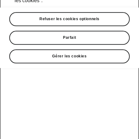
les cookies".
• Réglage adaptatif du train roulant Plus
(DCC Plus)
Refuser les cookies optionnels
• Direction progressive
• Sélection de profils de conduite
Parfait
Gérer les cookies
Service clientèle
+ 41 800 03 20 10
Contact