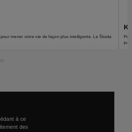
Ko
 pour mener votre vie de façon plus intelligente. Le Škoda
Pour
pure
cédant à ce
aitement des