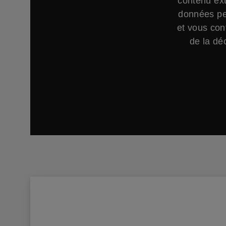
contenu ext
données per
et vous con
de la déc