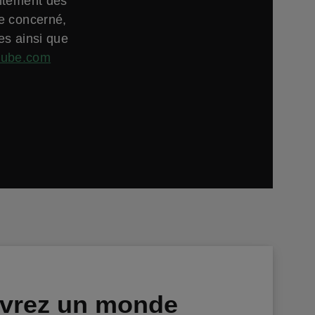
aitement des
ne concerné,
es ainsi que
tube.com
vrez un monde