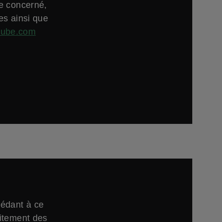
ne concerné,
es ainsi que
tube.com
cédant à ce
aitement des