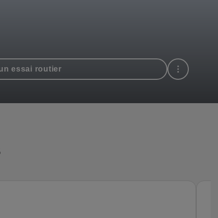
n essai routier
s