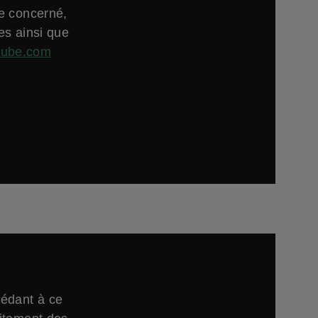
ne concerné,
es ainsi que
tube.com
cédant à ce