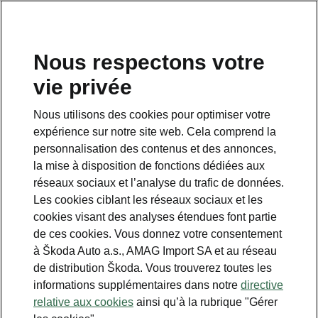
FR
Nous respectons votre
vie privée
Cette page est une page complémentaire de la page
d’accueil. Cliquez sur le bouton pour revenir en arrière.
Nous utilisons des cookies pour optimiser votre
expérience sur notre site web. Cela comprend la
RETOUR À LA PAGE D’ACCUEIL
personnalisation des contenus et des annonces,
la mise à disposition de fonctions dédiées aux
réseaux sociaux et l’analyse du trafic de données.
Les cookies ciblant les réseaux sociaux et les
cookies visant des analyses étendues font partie
de ces cookies. Vous donnez votre consentement
à Škoda Auto a.s., AMAG Import SA et au réseau
de distribution Škoda. Vous trouverez toutes les
informations supplémentaires dans notre
directive
Voitures électriques
relative aux cookies
ainsi qu’à la rubrique "Gérer