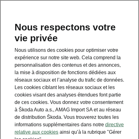
FR
Nous respectons votre
vie privée
This page is a supplementary page of the opening page.
Click the button to get back.
Nous utilisons des cookies pour optimiser votre
expérience sur notre site web. Cela comprend la
Get back to the opening page.
personnalisation des contenus et des annonces,
la mise à disposition de fonctions dédiées aux
réseaux sociaux et l’analyse du trafic de données.
Les cookies ciblant les réseaux sociaux et les
cookies visant des analyses étendues font partie
de ces cookies. Vous donnez votre consentement
à Škoda Auto a.s., AMAG Import SA et au réseau
de distribution Škoda. Vous trouverez toutes les
informations supplémentaires dans notre
directive
L’histoire de ŠKODA
relative aux cookies
ainsi qu’à la rubrique "Gérer
1936 - 1945