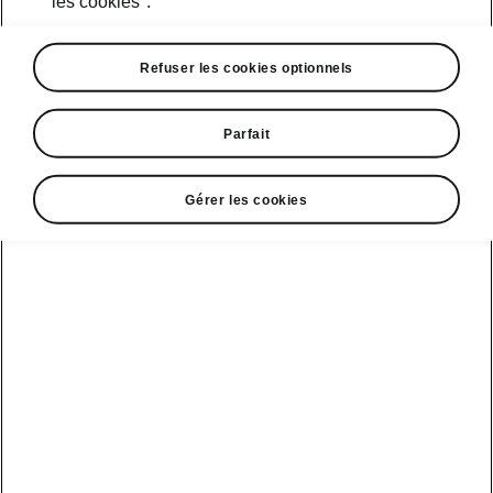
les cookies".
En 1936, l’entreprise occupe la première
Refuser les cookies optionnels
place parmi les constructeurs automobiles
nationaux et des réactions positives arrivent
d’autres pays. Avec l’arrivée de la Seconde
Parfait
Guerre mondiale et de l’occupation, la
production se concentre sur les besoins de
Gérer les cookies
l’Allemagne. L’usine est bombardée vers la
fin de la guerre.