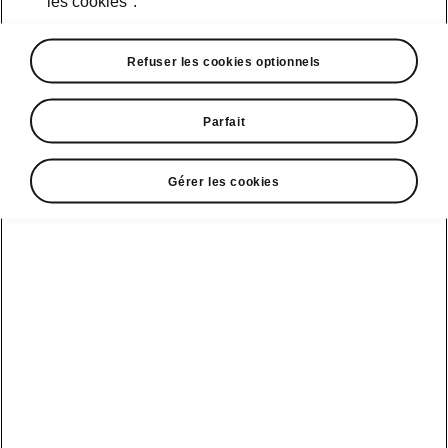
les cookies".
Étiquette de pneu
Refuser les cookies optionnels
Parfait
Gérer les cookies