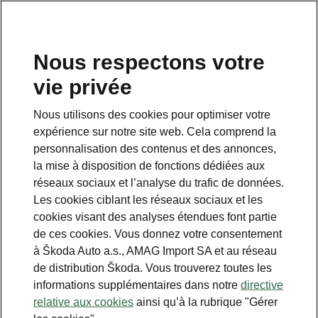
FR
Nous respectons votre
vie privée
Nous utilisons des cookies pour optimiser votre
MyŠkoda App
expérience sur notre site web. Cela comprend la
Climatisation et chauffage à
personnalisation des contenus et des annonces,
distance
la mise à disposition de fonctions dédiées aux
réseaux sociaux et l’analyse du trafic de données.
Chauffage auxiliaire à distance
Les cookies ciblant les réseaux sociaux et les
cookies visant des analyses étendues font partie
de ces cookies. Vous donnez votre consentement
• Dans le cas des véhicules à moteur
à Škoda Auto a.s., AMAG Import SA et au réseau
thermique équipés d’un chauffage auxiliaire,
de distribution Škoda. Vous trouverez toutes les
le chauffage et sa durée de fonctionnement
informations supplémentaires dans notre
directive
peuvent être commandés à distance
relative aux cookies
ainsi qu’à la rubrique "Gérer