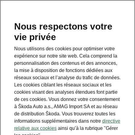
FR
Nous respectons votre
demandes et réponses
vie privée
Nous utilisons des cookies pour optimiser votre
expérience sur notre site web. Cela comprend la
personnalisation des contenus et des annonces,
la mise à disposition de fonctions dédiées aux
réseaux sociaux et l’analyse du trafic de données.
1. En Suisse, tous les véhicules
Les cookies ciblant les réseaux sociaux et les
équipés de moteurs EA 189 sont-
cookies visant des analyses étendues font partie
ils équipés du nouveau logiciel et
de ces cookies. Vous donnez votre consentement
le rappel est-il terminé ?
à Škoda Auto a.s., AMAG Import SA et au réseau
Près de trois ans après les
de distribution Škoda. Vous trouverez toutes les
révélations concernant le diesel,
informations supplémentaires dans notre
directive
AMAG a pu considérer en nevembre
relative aux cookies
ainsi qu’à la rubrique "Gérer
2018 que le rappel a été réalisé à