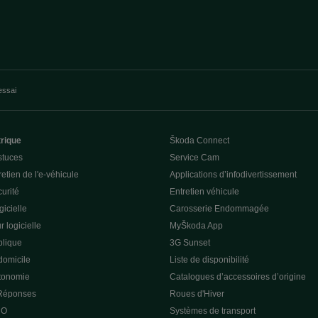
essai
trique
Škoda Connect
stuces
Service Cam
etien de l'e-véhicule
Applications d’infodivertissement
curité
Entretien véhicule
gicielle
Carosserie Endommagée
r logicielle
MyŠkoda App
lique
3G Sunset
domicile
Liste de disponibilité
utonomie
Catalogues d’accessoires d’origine
 Réponses
Roues d'Hiver
 O
Systèmes de transport