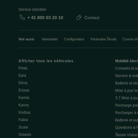
Service clientèle
+ 41 800 03 20 10
Contact
Voir aussi
Newsletter
Configurateur
Partenaire Škoda
Course d’
Afficher tous les véhicules
Mobilité élec
Peaq
Conseils et a
Epiq
Service & entr
Elroq
Batterie et sé
Enyaq
Mise à jour lo
Kamiq
3.7 Mise à jou
Karoq
Recharge pub
Kodiaq
Recharger à 
Fabia
Batterie et a
Scala
Questions &
Octavia
Škoda Vision