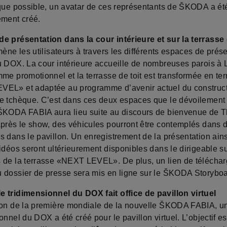
 que possible, un avatar de ces représentants de ŠKODA a ét
ement créé.
e présentation dans la cour intérieure et sur la terrasse 
mène les utilisateurs à travers les différents espaces de prés
u DOX. La cour intérieure accueille de nombreuses parois à
me promotionnel et la terrasse de toit est transformée en te
EL» et adaptée au programme d’avenir actuel du construc
e tchèque. C’est dans ces deux espaces que le dévoilement 
ŠKODA FABIA aura lieu suite au discours de bienvenue de 
Après le show, des véhicules pourront être contemplés dans 
s dans le pavillon. Un enregistrement de la présentation ain
vidéos seront ultérieurement disponibles dans le dirigeable 
 de la terrasse «NEXT LEVEL». De plus, un lien de télécha
 dossier de presse sera mis en ligne sur le ŠKODA Storyboa
 tridimensionnel du DOX fait office de pavillon virtuel
ion de la première mondiale de la nouvelle ŠKODA FABIA, u
onnel du DOX a été créé pour le pavillon virtuel. L’objectif es