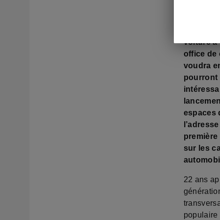
Levée de 
19 h (HN
voiture à
office de
voudra e
pourront 
intéressa
lancement
espaces d
l’adresse
première
sur les 
automobi
22 ans ap
génération
transvers
populaire