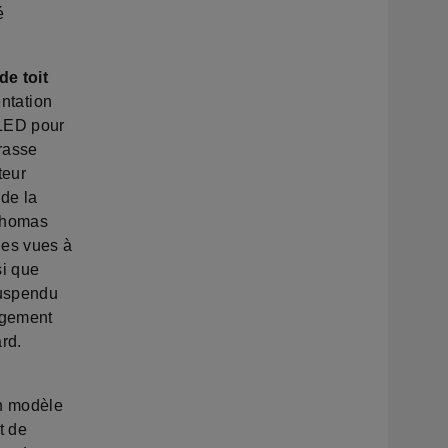
é
de toit
entation
 LED pour
rrasse
teur
de la
Thomas
des vues à
si que
suspendu
rgement
rd.
n modèle
t de