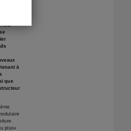
ochain à
a petite
 fera
 se
ier
ils
ouveaux
ntenant à
a
si que
structeur
rième
 modulaire
iture
eu plus»