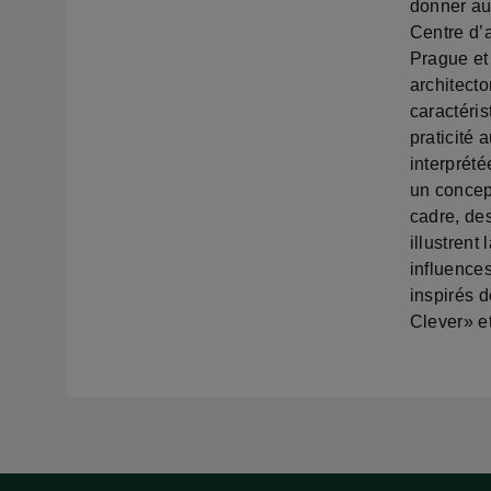
donner aux
Centre d’a
Prague et
architect
caractéris
praticité 
interprété
un concep
cadre, de
illustrent
influences
inspirés 
Clever» e