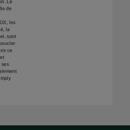
on. Le
lle de
OX, les
é, la
el, sont
 boucler
ans ce
et
, ses
également
imply