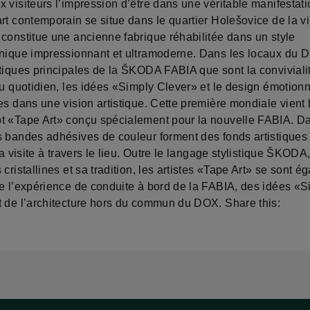
 visiteurs l’impression d’être dans une véritable manifestati
rt contemporain se situe dans le quartier Holešovice de la vi
 constitue une ancienne fabrique réhabilitée dans un style
onique impressionnant et ultramoderne. Dans les locaux du D
tiques principales de la ŠKODA FABIA que sont la convivialit
au quotidien, les idées «Simply Clever» et le design émotionn
es dans une vision artistique. Cette première mondiale vient
t «Tape Art» conçu spécialement pour la nouvelle FABIA. D
s bandes adhésives de couleur forment des fonds artistiques 
 la visite à travers le lieu. Outre le langage stylistique ŠKODA
 cristallines et sa tradition, les artistes «Tape Art» se sont 
de l’expérience de conduite à bord de la FABIA, des idées «S
t de l’architecture hors du commun du DOX. Share this: