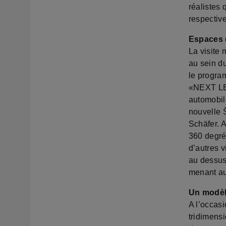
réalistes
respectiv
Espaces d
La visite 
au sein d
le program
«NEXT LEV
automobil
nouvelle 
Schäfer. 
360 degré
d’autres 
au dessus
menant au
Un modèle
A l’occas
tridimensi