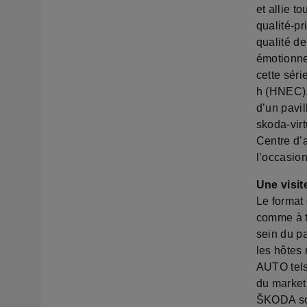
et allie 
qualité-pr
qualité d
émotionnel
cette sér
h (HNEC).
d’un pavil
skoda-virt
Centre d’a
l’occasion
Une visit
Le format 
comme à t
sein du pa
les hôtes
AUTO tels
du market
ŠKODA sou