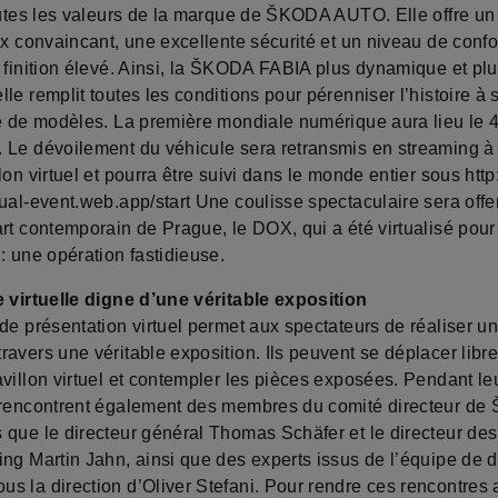
toutes les valeurs de la marque de ŠKODA AUTO. Elle offre un
ix convaincant, une excellente sécurité et un niveau de confo
e finition élevé. Ainsi, la ŠKODA FABIA plus dynamique et pl
le remplit toutes les conditions pour pérenniser l’histoire à
ie de modèles. La première mondiale numérique aura lieu le 
 Le dévoilement du véhicule sera retransmis en streaming à 
lon virtuel et pourra être suivi dans le monde entier sous http:
ual-event.web.app/start Une coulisse spectaculaire sera offer
rt contemporain de Prague, le DOX, qui a été virtualisé pour
: une opération fastidieuse.
e virtuelle digne d’une véritable exposition
de présentation virtuel permet aux spectateurs de réaliser un
ravers une véritable exposition. Ils peuvent se déplacer libr
villon virtuel et contempler les pièces exposées. Pendant leu
 rencontrent également des membres du comité directeur d
 que le directeur général Thomas Schäfer et le directeur des
ing Martin Jahn, ainsi que des experts issus de l’équipe de 
s la direction d’Oliver Stefani. Pour rendre ces rencontres 