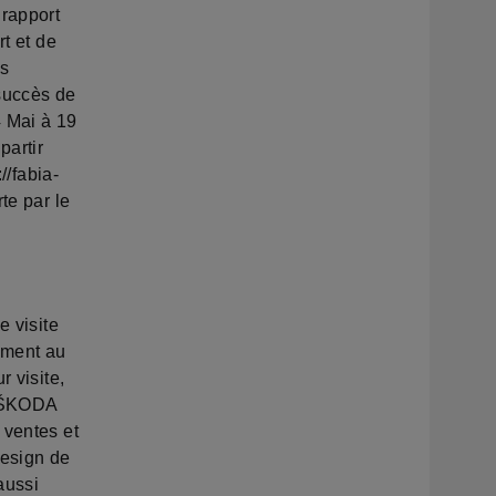
 rapport
rt et de
us
 succès de
4 Mai à 19
partir
//fabia-
te par le
e visite
ement au
r visite,
e ŠKODA
 ventes et
design de
aussi