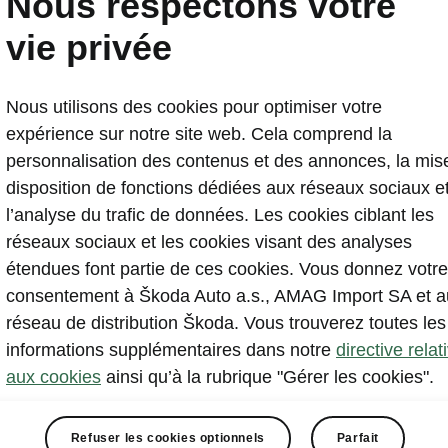
Nous respectons votre
ŠKODA présentera la nou
vie privée
le 4 mai
Nous utilisons des cookies pour optimiser votre
2021-04-30T11:13:10.524+00:00
expérience sur notre site web. Cela comprend la
La première mondiale numérique de cette quatriè
personnalisation des contenus et des annonces, la mis
débutera à 19 h (HNEC)
disposition de fonctions dédiées aux réseaux sociaux e
Les fans de ŠKODA du monde entier pourront suivr
l’analyse du trafic de données. Les cookies ciblant les
ŠKODA Storyboard
réseaux sociaux et les cookies visant des analyses
Le DOX, le Centre d’art contemporain de Prague, f
étendues font partie de ces cookies. Vous donnez votre
virtuelle
consentement à Škoda Auto a.s., AMAG Import SA et a
réseau de distribution Škoda. Vous trouverez toutes les
informations supplémentaires dans notre
directive relat
aux cookies
ainsi qu’à la rubrique "Gérer les cookies".
Refuser les cookies optionnels
Parfait