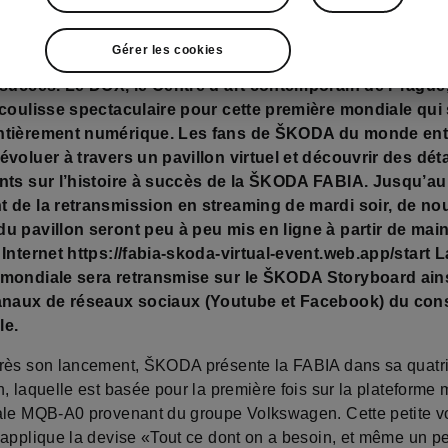
rideau pour la nouvelle ŠKODA FABIA: le mardi 4 mai pr
Gérer les cookies
EC), ŠKODA AUTO dévoilera la quatrième génération de s
 succès. Le DOX, le Centre d’art contemporain de Prague,
 coulisse spectaculaire pour cette première mondiale qui
ntièrement numérique. Les fans de ŠKODA du monde ent
évoluer à travers un pavillon virtuel et découvrir des déta
nts sur l’histoire à succès de la ŠKODA FABIA. Jusqu’au
 de la retransmission en streaming de mardi soir, de n
u pavillon seront peu à peu mis en ligne à partir de mai
 Internet https://fabia-skoda-virtual-event.web.app/start L
 mondiale sera retransmise sur le ŠKODA Storyboard ain
canaux de réseaux sociaux (Youtube et Facebook) du con
le.
rès son lancement, ŠKODA présente la FABIA dans sa quat
, laquelle est basée pour la première fois sur la plateforme
ale MQB-A0 provenant du groupe Volkswagen. Cette petite vo
 applique la devise «Tout ce dont on a besoin, et même un p