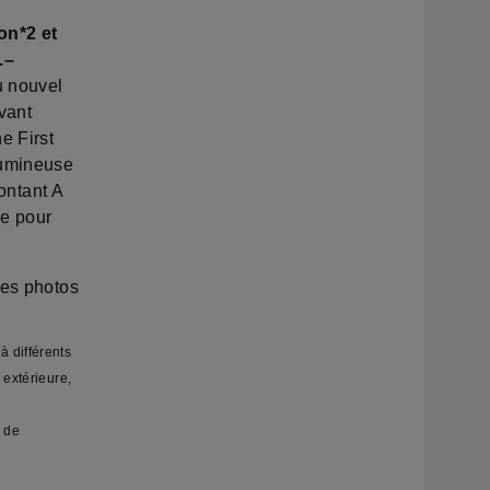
on*2 et
.–
u nouvel
vant
e First
lumineuse
montant A
ée pour
des photos
 différents
 extérieure,
e de