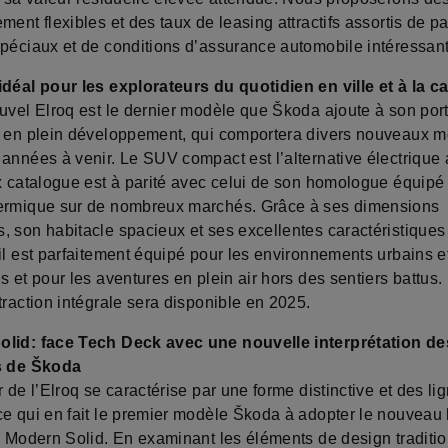
ment flexibles et des taux de leasing attractifs assortis de p
spéciaux et de conditions d’assurance automobile intéressan
idéal pour les explorateurs du quotidien en ville et à la
uvel Elroq est le dernier modèle que Škoda ajoute à son port
e en plein développement, qui comportera divers nouveaux 
 années à venir. Le SUV compact est l’alternative électrique
ix catalogue est à parité avec celui de son homologue équipé
ermique sur de nombreux marchés. Grâce à ses dimensions
, son habitacle spacieux et ses excellentes caractéristiques
il est parfaitement équipé pour les environnements urbains e
s et pour les aventures en plein air hors des sentiers battus.
traction intégrale sera disponible en 2025.
lid: face Tech Deck avec une nouvelle interprétation de
s de Škoda
r de l’Elroq se caractérise par une forme distinctive et des li
ce qui en fait le premier modèle Škoda à adopter le nouveau
ue Modern Solid. En examinant les éléments de design traditi