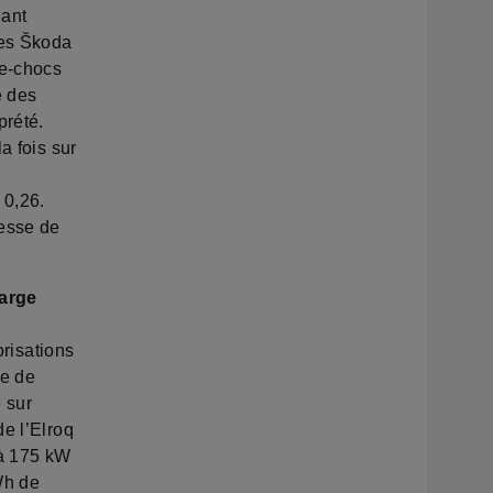
lant
nes Škoda
re-chocs
e des
prété.
a fois sur
 0,26.
tesse de
harge
orisations
ée de
 sur
e l’Elroq
’à 175 kW
Wh de