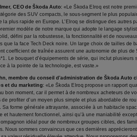
llmer, CEO de Škoda Auto
: «Le Škoda Elroq est notre prem
atégorie des SUV compacts, le sous-segment le plus populair
 la plus rapide en Europe. L’Elroq se distingue des autres pa
 premier modèle de notre marque qui adopte le langage stylis
id, défini par la robustesse, la fonctionnalité et de nouvea
ls que la face Tech Deck noire. Un large choix de tailles de ba
ent coefficient de traînée assurent une autonomie de plus de
s*1. Le bouquet d’équipements de série, qui inclut plusieurs
ce à la pointe de la technologie, est vaste.»
ahn, membre du conseil d’administration de Škoda Auto 
s et du marketing
: «Le Škoda Elroq propose un rapport qual
 au bon moment, car il permet à de nombreux acheteurs de vo
 de profiter d’un moyen plus simple et plus abordable de rou
. Sa forme générale attrayante, associée à un habitacle spac
e et hautement fonctionnel, ainsi qu’à une maniabilité except
e compagnon idéal pour de nombreux groupes cibles, des fami
es. Nous sommes convaincus que ces dernières apprécieront
er sa valeur résiduelle élevée attendue. Nous proposerons de