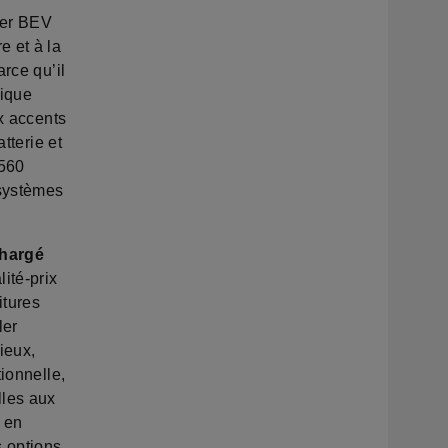
ier BEV
e et à la
rce qu’il
tique
ux accents
tterie et
 560
 systèmes
chargé
ité-prix
itures
ler
ieux,
ionnelle,
lles aux
 en
s options