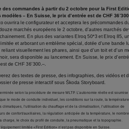
 des commandes à partir du 2 octobre pour la First Editi
s modèles – En Suisse, le prix d'entrée est de CHF 36’300
o ouvrira le configurateur et acceptera les précommandes d
 douze marchés européens le 2 octobre, d’autres marchés de
chainement. En plus des variantes Elroq 50*3 et Elroq 85, un
 limitée et arborant un emblème spécial, dotée d’une bande 
e reliant visuellement les phares, ainsi que d’un toit et d’un 
noir, sera disponible au lancement. En Suisse, le prix d’entr
0 est de CHF 36’300.–.
verez des textes de presse, des infographies, des vidéos et 
ossier de presse interactif sous Škoda Storyboard.
terminée selon la procédure de mesure WLTP. L’autonomie réelle est soumise à
 que le mode de conduite individuel, les conditions sur la route, la température
s climatiques, l’utilisation du chauffage et de la climatisation, l’utilisation de
s de confort/auxiliaires, la régulation anticipée de la température, le nombr
a charge, le choix du profil de conduite, la pneumatique et la topographie.
’équipement limitée «First Edition» n’est pas disponible en Suisse.