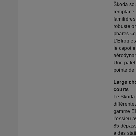
Škoda sou
remplace 
familière
robuste o
phares «q
L’Elroq es
le capot e
aérodynami
Une palet
pointe de
Large ch
courts
Le Škoda E
différent
gamme Elr
l’essieu 
85 dépass
à des sta