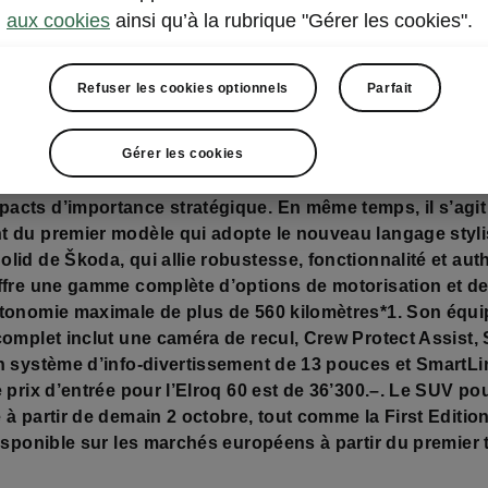
aux cookies
ainsi qu’à la rubrique "Gérer les cookies".
Refuser les cookies optionnels
Parfait
eslav / Cham, le 1er octobre 2024 – Lever de rideau sur 
Gérer les cookies
unique en son genre: le tout nouveau Škoda Elroq est le
tièrement électrique de la marque tchèque dans la caté
cts d’importance stratégique. En même temps, il s’agit
 du premier modèle qui adopte le nouveau langage styli
lid de Škoda, qui allie robustesse, fonctionnalité et auth
ffre une gamme complète d’options de motorisation et de
utonomie maximale de plus de 560 kilomètres*1. Son équ
complet inclut une caméra de recul, Crew Protect Assist, 
n système d’info-divertissement de 13 pouces et SmartLi
e prix d’entrée pour l’Elroq 60 est de 36’300.–. Le SUV pou
 à partir de demain 2 octobre, tout comme la First Editio
disponible sur les marchés européens à partir du premier 