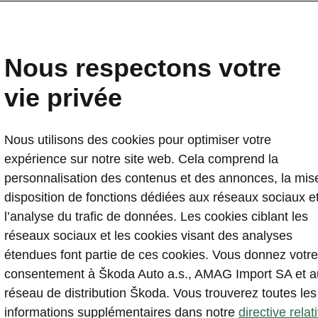
Le nouveau Škoda Elroq 
prochain chapitre
Nous respectons votre
2024-10-01T06:59:44.645+00:00
vie privée
L’Elroq fait passer le design extérieur de la marq
avec le nouveau langage stylistique Modern Solid
Nous utilisons des cookies pour optimiser votre
Des dimensions extérieures compactes, un habita
expérience sur notre site web. Cela comprend la
maniabilité précise et un faible rayon de braquage f
personnalisation des contenus et des annonces, la mis
compagnon idéal pour les aventures en plein air et
disposition de fonctions dédiées aux réseaux sociaux e
L’excellente aérodynamique, le temps de recharge
l’analyse du trafic de données. Les cookies ciblant les
pouvant atteindre 175 kW et des groupes motopro
réseaux sociaux et les cookies visant des analyses
jusqu’à 210 kW assurent une autonomie de plus 
étendues font partie de ces cookies. Vous donnez votre
En Suisse, le prix d’entrée pour l’Elroq 60 est de
consentement à Škoda Auto a.s., AMAG Import SA et a
réseau de distribution Škoda. Vous trouverez toutes les
informations supplémentaires dans notre
directive relat