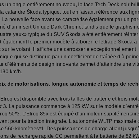
s un angle entièrement nouveau, la face Tech Deck noir bril
la calandre Škoda typique, tout en faisant référence aux lig
s. La nouvelle face avant se caractérise également par un pa
rné d’un insert Unique Dark Chrome, tandis que le graphism
uatre yeux» typique du SUV Škoda a été entièrement réinter
t également le premier modèle à arborer le lettrage Škoda à l
t sur le volant. Il affiche une carrosserie exceptionnellement
que qui se distingue par un coefficient de traînée d’à peine
te d’éléments de design innovants permet d’atteindre une vi
 180 km/h.
oix de motorisations, longue autonomie et temps de rec
lroq est disponible avec trois tailles de batterie et trois mot
es*3. La puissance commence à 125 kW sur le modèle d’entr
oq 50*3. L’Elroq 85x est équipé d’un moteur supplémentaire
avant pour la traction intégrale. L’autonomie WLTP maximale d
e 560 kilomètres*1. Des puissances de charge allant jusqu
tions de recharge rapide CC permettent à la batterie de 82 k