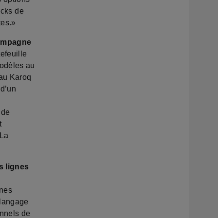
acks de
tes.»
 campagne
efeuille
modèles au
 au Karoq
 d’un
 de
t
 La
s lignes
gnes
 langage
onnels de