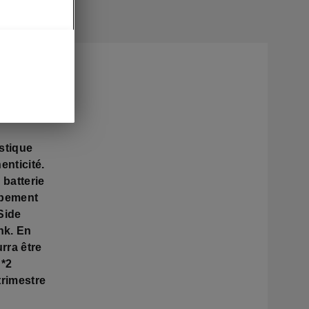
un
 premier
gorie des
stique
enticité.
 batterie
ipement
Side
nk. En
rra être
n*2
trimestre