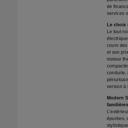
de finance
services 
Le choix 
Le tout no
électriqu
cours des
et son pr
moteur th
compactes
conduite, 
périurbain
version à 
Modern So
familière
L’extérieu
épurées, 
stylistiq