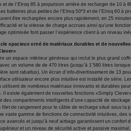
x et de l’Elroq 85 à propulsion arrière de recharger de 10 à
es batteries plus petites de l’Elroq 50*3 et de l’Elroq 60 à p
euvent être rechargées encore plus rapidement, en 25 minute
fficacité et la vitesse de charge accrues ainsi qu’une fonctio
ge optimisée font passer l’expérience client à un niveau inéd
cle spacieux orné de matériaux durables et de nouvelles
Clever»
fre un espace intérieur généreux qui inclut le plus grand coff
avec un volume de de 470 litres (jusqu’à 1’580 litres lorsque
ière sont rabattus). Un écran d’info-divertissement de 13 po
rface utilisateur encore plus intuitive est installé de série. L
s utilisent de nombreux matériaux innovants et durables pour
e. Il existe également de nouvelles fonctions «Simply Clever»
 des compartiments intelligents d’une capacité de stockage
un filet de rangement pour le câble de recharge situé sous la 
Une vaste gamme de fonctions de connectivité intuitives, des
nce avancés et jusqu’à neuf airbags garantissent un confort 
upérieur et un niveau de sécurité active et passive maximal.