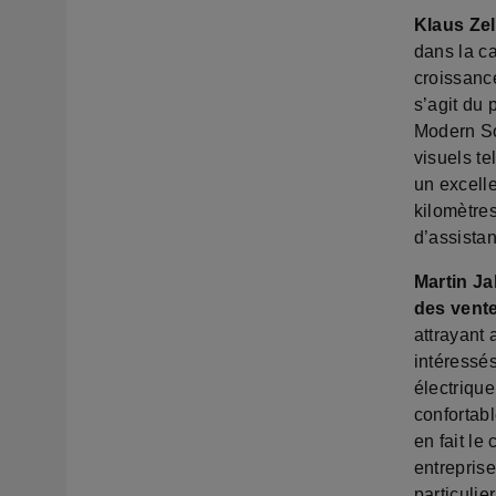
Klaus Ze
dans la c
croissance
s’agit du
Modern Sol
visuels te
un excell
kilomètre
d’assistan
Martin J
des vente
attrayant
intéressés
électrique
confortabl
en fait l
entrepris
particuli