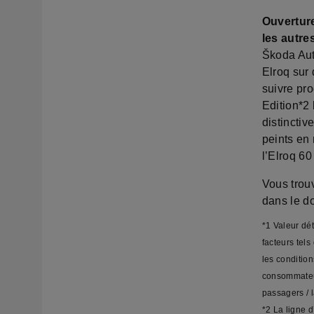
Ouverture
les autre
Škoda Aut
Elroq sur
suivre pro
Edition*2
distinctiv
peints en 
l’Elroq 6
Vous trou
dans le d
*1 Valeur dé
facteurs tels
les condition
consommateur
passagers / l
*2 La ligne d