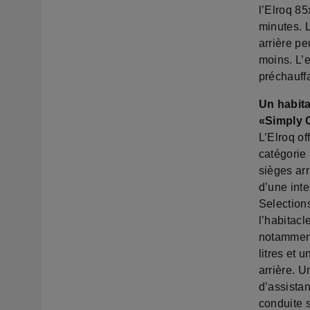
l’Elroq 85
minutes. L
arrière p
moins. L’e
préchauffa
Un habita
«Simply 
L’Elroq of
catégorie 
sièges arr
d’une inte
Selection
l’habitacl
notamment
litres et 
arrière. 
d’assista
conduite s