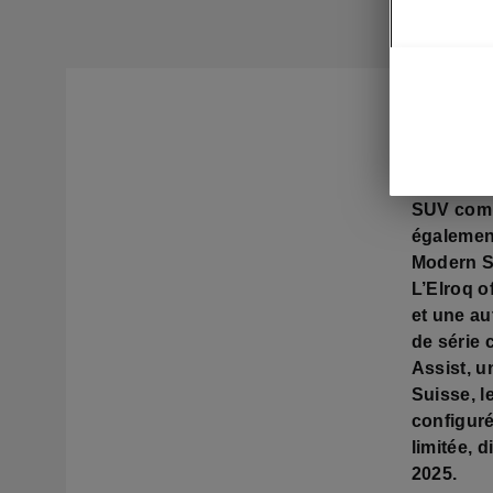
Mladá Bol
véhicule 
modèle en
SUV compa
également
Modern So
L’Elroq o
et une a
de série 
Assist, u
Suisse, l
configuré
limitée, 
2025.