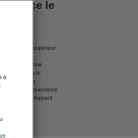
annonce le
ue à un niveau supérieur
cle spacieux, une
ont de l’Elroq le
e à
 la vie urbaine
t
 réduit à une puissance
pulseurs développant
de 560 km*1
 CHF 36’300.–
u
ive