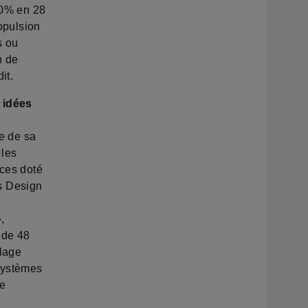
 80% en 28
ropulsion
s ou
n de
it.
 idées
re de sa
 les
uces doté
es Design
,
 de 48
plage
 systèmes
de