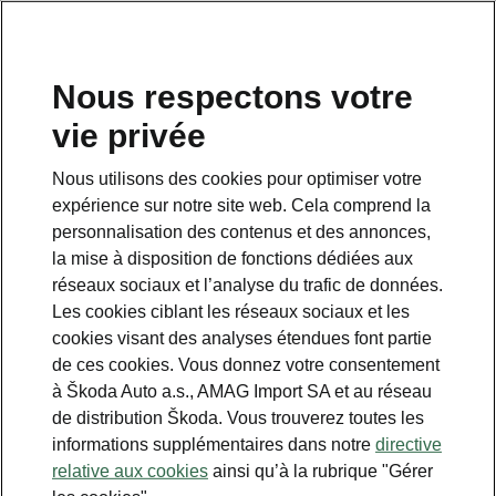
FR
Nous respectons votre
vie privée
Nous utilisons des cookies pour optimiser votre
expérience sur notre site web. Cela comprend la
personnalisation des contenus et des annonces,
la mise à disposition de fonctions dédiées aux
réseaux sociaux et l’analyse du trafic de données.
Les cookies ciblant les réseaux sociaux et les
cookies visant des analyses étendues font partie
de ces cookies. Vous donnez votre consentement
à Škoda Auto a.s., AMAG Import SA et au réseau
Tests extrêmes complets
de distribution Škoda. Vous trouverez toutes les
menés avec succès
informations supplémentaires dans notre
directive
relative aux cookies
ainsi qu’à la rubrique "Gérer
2023-09-19T11:40:36.82+00:00