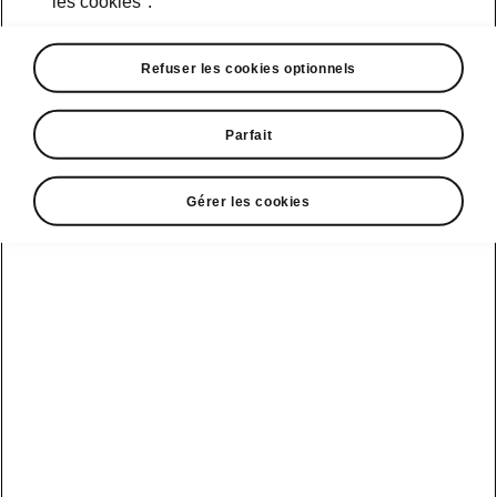
les cookies".
Premières mondiales pour les nouvelles
générations des séries de modèles
Refuser les cookies optionnels
Kodiaq et Suberb dans les semaines à
venir
Parfait
De -30 °C à presque 50 °C: une batterie
de tests dans des conditions extrêmes
simule 40 ans d’utilisation normale du
Gérer les cookies
véhicule avant son lancement sur le
marché
Les premiers tests virtuels débutent
environ quatre ans avant le lancement
d’un modèle sur le marché
Mladá Boleslav / Cham, le