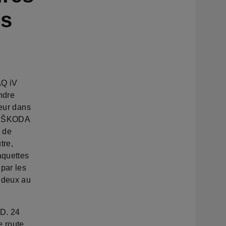
es
AQ iV
ndre
seur dans
on ŠKODA
s de
tre,
aquettes
par les
 deux au
D. 24
 route