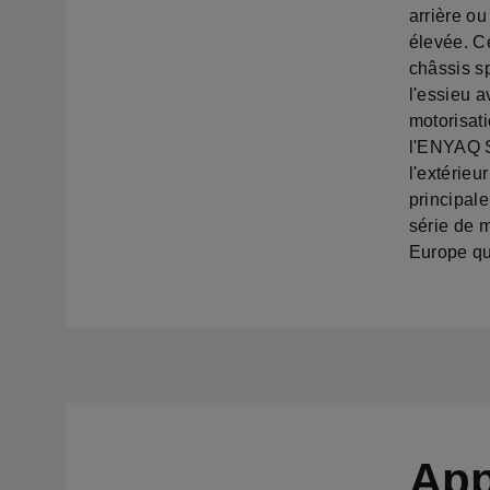
arrière o
élevée. C
châssis sp
l'essieu a
motorisati
l'ENYAQ S
l'extérieu
principal
série de 
Europe qu
App