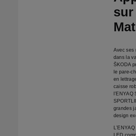
sur
Mat
Avec ses 
dans la v
ŠKODA pron
le pare-c
en lettrag
caisse rob
l'ENYAQ S
SPORTLINE
grandes j
design e
L'ENYAQ S
LED comma