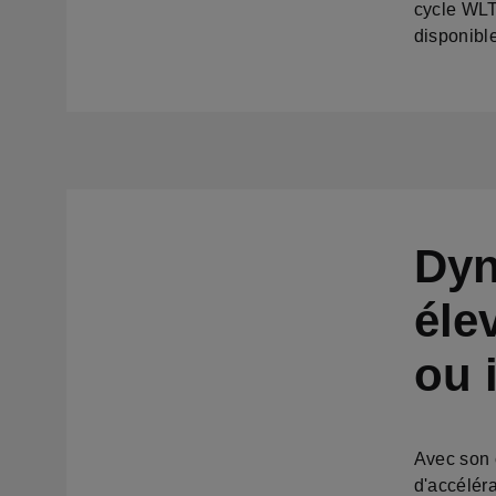
cycle WL
disponibl
Dyn
éle
ou 
Avec son 
d'accéléra