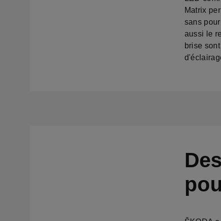
Matrix pe
sans pour 
aussi le r
brise son
d'éclairag
Des
pou