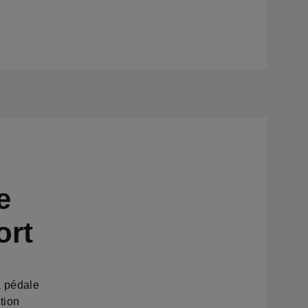
e
ort
a pédale
tion