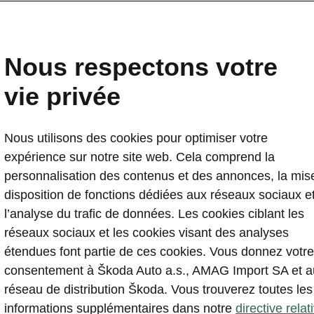
ŠKODA ENYAQ SPORTLIN
dynamisme et sportivité
Nous respectons votre
2021-02-16T14:33:21.556+00:00
vie privée
La version de modèle SPORTLINE de ŠKODA sera
pour le nouveau SUV entièrement électrique
Nous utilisons des cookies pour optimiser votre
Un châssis sport abaissé, des jantes de 20" ou 21"
expérience sur notre site web. Cela comprend la
marqués caractérisent l'extérieur et l'intérieur du v
personnalisation des contenus et des annonces, la mis
Choix de trois variantes de propulsion avec une au
disposition de fonctions dédiées aux réseaux sociaux e
plus de 520 kilomètres
l’analyse du trafic de données. Les cookies ciblant les
réseaux sociaux et les cookies visant des analyses
étendues font partie de ces cookies. Vous donnez votre
consentement à Škoda Auto a.s., AMAG Import SA et a
réseau de distribution Škoda. Vous trouverez toutes les
informations supplémentaires dans notre
directive relat