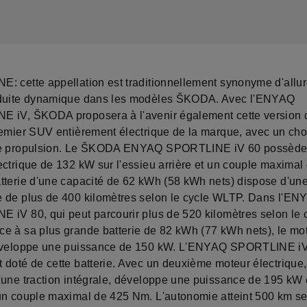
: cette appellation est traditionnellement synonyme d'allur
nduite dynamique dans les modèles ŠKODA. Avec l'ENYAQ
 iV, ŠKODA proposera à l'avenir également cette version
remier SUV entièrement électrique de la marque, avec un choi
de propulsion. Le ŠKODA ENYAQ SPORTLINE iV 60 possède
ectrique de 132 kW sur l'essieu arrière et un couple maximal
tterie d'une capacité de 62 kWh (58 kWh nets) dispose d'un
 de plus de 400 kilomètres selon le cycle WLTP. Dans l'EN
 iV 80, qui peut parcourir plus de 520 kilomètres selon le 
e à sa plus grande batterie de 82 kWh (77 kWh nets), le mo
éveloppe une puissance de 150 kW. L'ENYAQ SPORTLINE iV
doté de cette batterie. Avec un deuxième moteur électrique, 
'une traction intégrale, développe une puissance de 195 kW 
un couple maximal de 425 Nm. L'autonomie atteint 500 km se