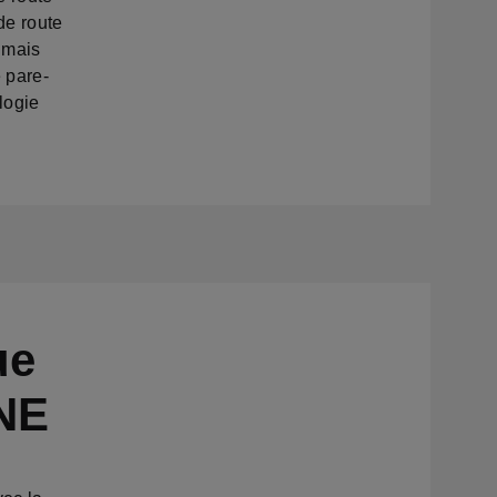
de route
, mais
e pare-
logie
ue
NE