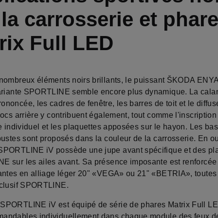
 la carrosserie et phar
rix Full LED
nombreux éléments noirs brillants, le puissant ŠKODA ENY
ariante SPORTLINE semble encore plus dynamique. La cala
oncée, les cadres de fenêtre, les barres de toit et le diffu
hocs arrière y contribuent également, tout comme l'inscripti
e individuel et les plaquettes apposées sur le hayon. Les ba
ustes sont proposés dans la couleur de la carrosserie. En ou
PORTLINE iV possède une jupe avant spécifique et des pl
 sur les ailes avant. Sa présence imposante est renforcée 
antes en alliage léger 20" «VEGA» ou 21" «BETRIA», toutes
xclusif SPORTLINE.
PORTLINE iV est équipé de série de phares Matrix Full LE
ndables individuellement dans chaque module des feux de