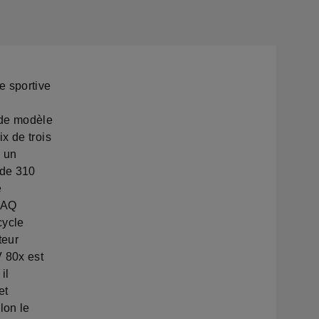
e sportive
 de modèle
x de trois
 un
 de 310
e
YAQ
cycle
teur
 80x est
il
et
lon le