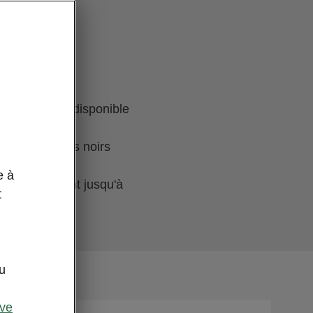
E iV:
 également disponible
 et des détails noirs
éhicule
e à
tonomie allant jusqu'à
t
u
ive