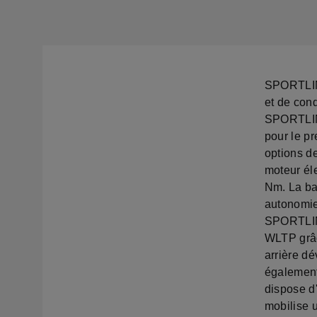
SPORTLINE
et de co
SPORTLINE
pour le p
options 
moteur él
Nm. La ba
autonomie
SPORTLINE
WLTP grâc
arrière d
également 
dispose d
mobilise 