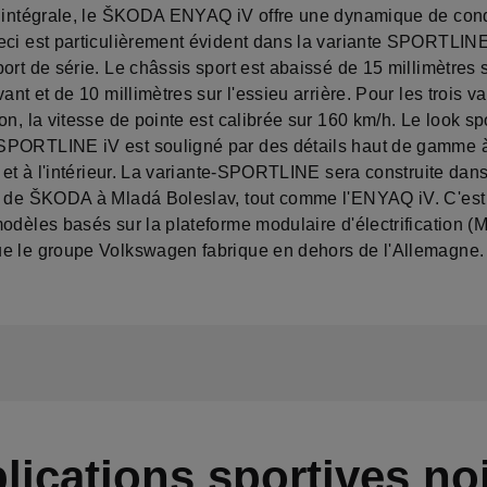
u intégrale, le ŠKODA ENYAQ iV offre une dynamique de con
eci est particulièrement évident dans la variante SPORTLIN
ort de série. Le châssis sport est abaissé de 15 millimètres 
vant et de 10 millimètres sur l'essieu arrière. Pour les trois v
on, la vitesse de pointe est calibrée sur 160 km/h. Le look spo
PORTLINE iV est souligné par des détails haut de gamme 
r et à l'intérieur. La variante‑SPORTLINE sera construite dans
e de ŠKODA à Mladá Boleslav, tout comme l'ENYAQ iV. C'est 
modèles basés sur la plateforme modulaire d'électrification (
e le groupe Volkswagen fabrique en dehors de l'Allemagne.
lications sportives no