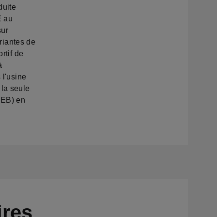
duite
E au
sur
ariantes de
rtif de
à
 l'usine
la seule
MEB) en
ires