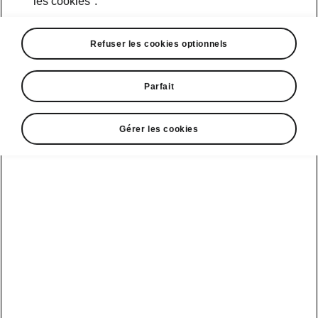
les cookies".
Refuser les cookies optionnels
Parfait
Gérer les cookies
Superb - Technologie intelligente
Châssis sport
Vous souhaitez de temps en temps profiter
d’une conduite rapide sur route ouverte? Alors
le châssis sport en option est fait pour vous. Le
châssis surbaissé de 15 millimètres,
le