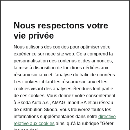
FR
Nous respectons votre
vie privée
This page is a supplementary page of the opening page.
Click the button to get back.
Nous utilisons des cookies pour optimiser votre
expérience sur notre site web. Cela comprend la
Get back to the opening page.
personnalisation des contenus et des annonces,
la mise à disposition de fonctions dédiées aux
réseaux sociaux et l’analyse du trafic de données.
Les cookies ciblant les réseaux sociaux et les
cookies visant des analyses étendues font partie
de ces cookies. Vous donnez votre consentement
à Škoda Auto a.s., AMAG Import SA et au réseau
de distribution Škoda. Vous trouverez toutes les
informations supplémentaires dans notre
directive
Technologie 13'' Plus
relative aux cookies
ainsi qu’à la rubrique "Gérer