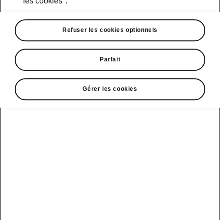
les cookies".
• Écran 13 pouces du système d’info-
divertissement
Refuser les cookies optionnels
• Navigation
• Nettoyeur d’écran
• Head-up-Display
Parfait
Gérer les cookies
Service clientèle
+ 41 800 03 20 10
Contact