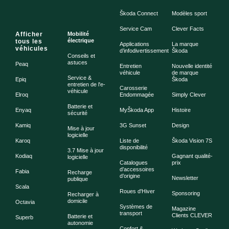
Škoda Connect
Modèles sport
Service Cam
Clever Facts
Afficher
Mobilité
électrique
tous les
Applications
La marque
véhicules
d’infodivertissement
Škoda
Conseils et
astuces
Peaq
Entretien
Nouvelle identité
véhicule
de marque
Service &
Epiq
Škoda
entretien de l'e-
Carosserie
véhicule
Elroq
Endommagée
Simply Clever
Batterie et
Enyaq
MyŠkoda App
Histoire
sécurité
Kamiq
3G Sunset
Design
Mise à jour
logicielle
Karoq
Liste de
Škoda Vision 7S
disponibilité
3.7 Mise à jour
Kodiaq
Gagnant qualité-
logicielle
Catalogues
prix
d’accessoires
Fabia
Recharge
d’origine
Newsletter
publique
Scala
Roues d'Hiver
Sponsoring
Recharger à
domicile
Octavia
Systèmes de
Magazine
transport
Clients CLEVER
Batterie et
Superb
autonomie
Confort &