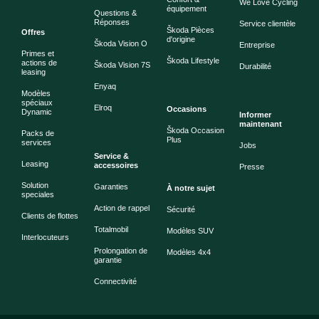
We Love Cycling
équipement
Questions &
Réponses
Service clientèle
Škoda Pièces
Offres
d'origine
Škoda Vision O
Entreprise
Primes et
Škoda Lifestyle
actions de
Škoda Vision 7S
Durabilité
leasing
Enyaq
Modèles
spéciaux
Elroq
Occasions
Dynamic
Informer
maintenant
Škoda Occasion
Packs de
Plus
services
Jobs
Service &
Leasing
accessoires
Presse
Solution
Garanties
À notre sujet
speciales
Action de rappel
Sécurité
Clients de flottes
Totalmobil
Modèles SUV
Interlocuteurs
Prolongation de
Modèles 4x4
garantie
Connectivité