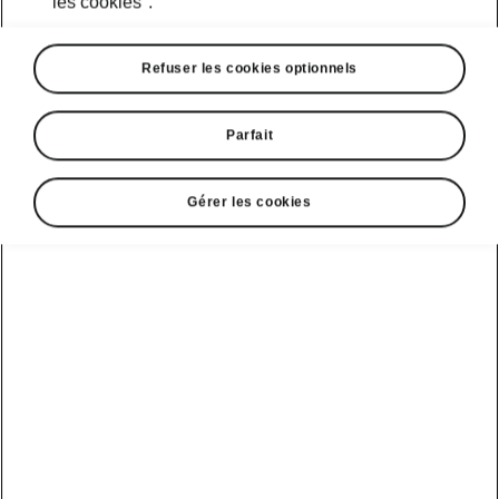
les cookies".
Refuser les cookies optionnels
Parfait
Gérer les cookies
Recharge Peaq Sportline
Recharge rapide pour une vie
en mouvement
Le Škoda Peaq SportLine est prêt à reprendre
la route en un clin d’œil lorsqu’il est rechargé