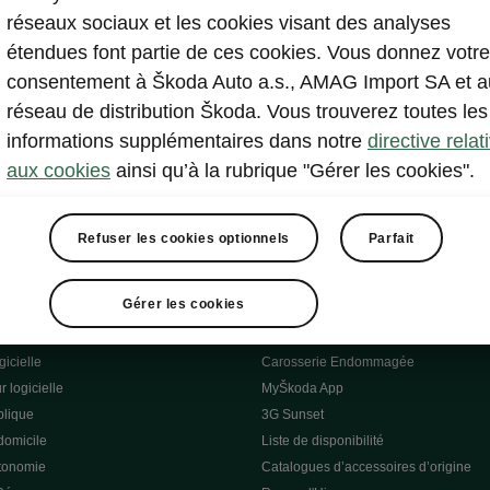
réseaux sociaux et les cookies visant des analyses
étendues font partie de ces cookies. Vous donnez votre
consentement à Škoda Auto a.s., AMAG Import SA et a
réseau de distribution Škoda. Vous trouverez toutes les
informations supplémentaires dans notre
directive relat
aux cookies
ainsi qu’à la rubrique "Gérer les cookies".
essai
Refuser les cookies optionnels
Parfait
trique
Škoda Connect
stuces
Service Cam
Gérer les cookies
etien de l'e-véhicule
Applications d’infodivertissement
curité
Entretien véhicule
gicielle
Carosserie Endommagée
r logicielle
MyŠkoda App
lique
3G Sunset
domicile
Liste de disponibilité
utonomie
Catalogues d’accessoires d’origine