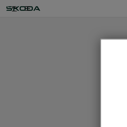
FR
Pac
Inf
• Écran 