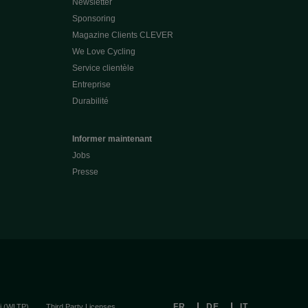
Newsletter
Sponsoring
Magazine Clients CLEVER
We Love Cycling
Service clientèle
Entreprise
Durabilité
Informer maintenant
Jobs
Presse
FR
DE
IT
i (WLTP)
Third Party Licenses