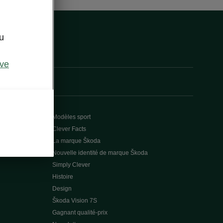
u
ive
Modèles sport
Clever Facts
La marque Škoda
Nouvelle identité de marque Škoda
Simply Clever
Histoire
Design
Škoda Vision 7S
Gagnant qualité-prix