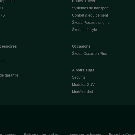
 Réponses
Roues d'Hiver
 O
Systèmes de transport
 7S
Confort & équipement
Škoda Pièces d'origine
Škoda Lifestyle
cessoires
Occasions
Škoda Occasion Plus
pel
À notre sujet
de garantie
Sécurité
Modèles SUV
Modèles 4x4
des données
Politique sur les cookies
Informations techniques
Procédure d’essa