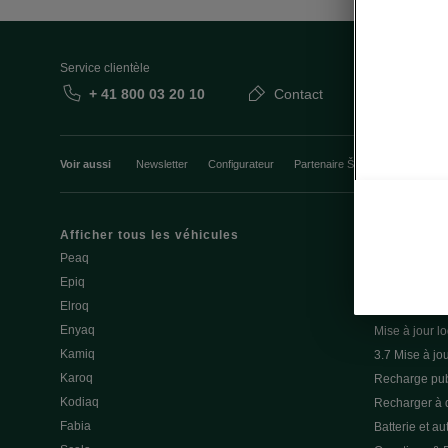
Service clientèle
+ 41 800 03 20 10
Contact
Voir aussi
Newsletter
Configurateur
Partenaire Škoda
Course d’
Afficher tous les véhicules
Mobilité élec
Peaq
Conseils et a
Epiq
Service & entr
Elroq
Batterie et sé
Enyaq
Mise à jour lo
Kamiq
3.7 Mise à jou
Karoq
Recharge pub
Kodiaq
Recharger à 
Fabia
Batterie et a