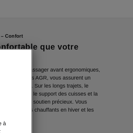
 – Confort
nfortable que votre
nducteur et passager avant ergonomiques,
trique, certifiés AGR, vous assurent un
 confortable. Sur les longs trajets, le
re électrique, le support des cuisses et la
ge offrent un soutien précieux. Vous
ssi les sièges chauffants en hiver et les
s en été.
e à
t