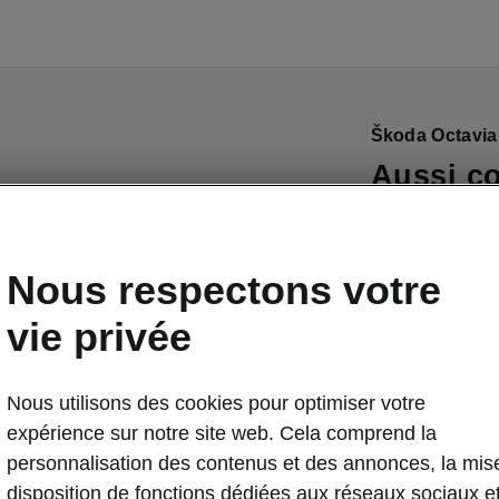
Škoda Octavia
Aussi co
salon
Les sièges co
Nous respectons votre
à réglage élec
voyage toujours
vie privée
support lombai
fonction massa
Nous utilisons des cookies pour optimiser votre
apprécierez au
expérience sur notre site web. Cela comprend la
sièges ventilé
personnalisation des contenus et des annonces, la mis
disposition de fonctions dédiées aux réseaux sociaux e