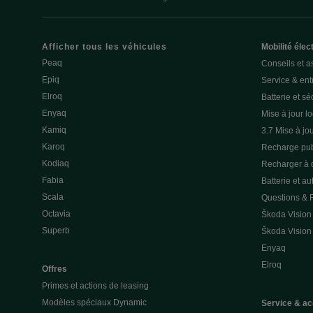
Afficher tous les véhicules
Mobilité élec
Peaq
Conseils et a
Epiq
Service & entr
Elroq
Batterie et sé
Enyaq
Mise à jour lo
Kamiq
3.7 Mise à jou
Karoq
Recharge pub
Kodiaq
Recharger à 
Fabia
Batterie et a
Scala
Questions &
Octavia
Škoda Vision
Superb
Škoda Vision
Enyaq
Elroq
Offres
Primes et actions de leasing
Modèles spéciaux Dynamic
Service & ac