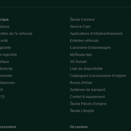
trique
Škoda Connect
stuces
Service Cam
etien de l'e-véhicule
Applications d’infodivertissement
curité
Entretien véhicule
gicielle
Carosserie Endommagée
r logicielle
MyŠkoda App
lique
3G Sunset
domicile
Liste de disponibilité
utonomie
Catalogues d’accessoires d’origine
 Réponses
Roues d'Hiver
 O
Systèmes de transport
 7S
Confort & équipement
Škoda Pièces d'origine
Škoda Lifestyle
cessoires
Occasions