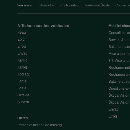
Voir aussi
Newsletter
Configurateur
Partenaire Škoda
Course d’
Afficher tous les véhicules
Mobilité élec
Peaq
Conseils et a
Epiq
Service & entr
Elroq
Batterie et sé
Enyaq
Mise à jour lo
Kamiq
3.7 Mise à jou
Karoq
Recharge pub
Kodiaq
Recharger à 
Fabia
Batterie et a
Scala
Questions &
Octavia
Škoda Vision
Superb
Škoda Vision
Enyaq
Elroq
Offres
Primes et actions de leasing