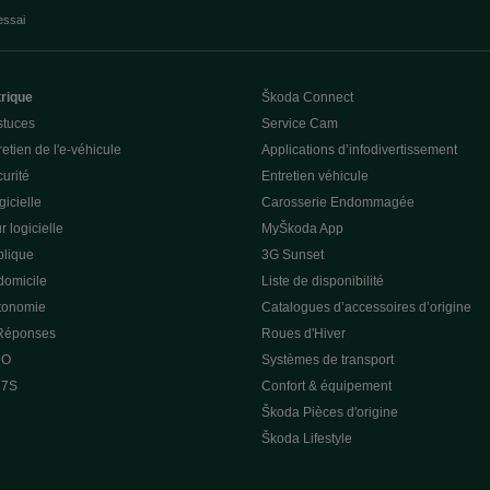
essai
trique
Škoda Connect
stuces
Service Cam
etien de l'e-véhicule
Applications d’infodivertissement
curité
Entretien véhicule
gicielle
Carosserie Endommagée
r logicielle
MyŠkoda App
lique
3G Sunset
domicile
Liste de disponibilité
utonomie
Catalogues d’accessoires d’origine
 Réponses
Roues d'Hiver
 O
Systèmes de transport
 7S
Confort & équipement
Škoda Pièces d'origine
Škoda Lifestyle