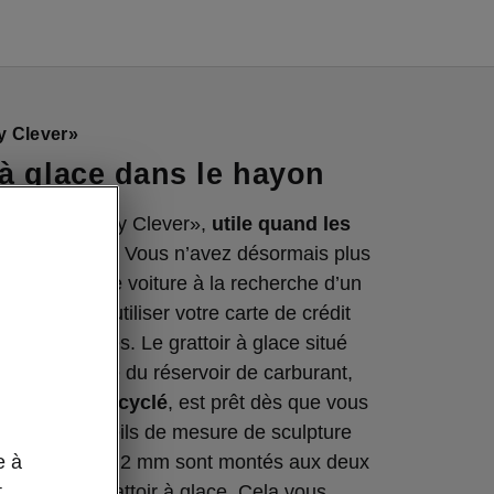
y Clever»
 à glace dans le hayon
ique et «Simply Clever»,
utile quand les
ées arrivent
. Vous n’avez désormais plus
ler toute votre voiture à la recherche d’un
e, ni même d’utiliser votre carte de crédit
 givre des vitres. Le grattoir à glace situé
de remplissage du réservoir de carburant,
 plastique recyclé
, est prêt dès que vous
n. Des appareils de mesure de sculpture
e à
ne échelle de 2 mm sont montés aux deux
t
érieures du grattoir à glace. Cela vous