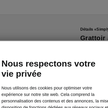
Détails «Simpl
Grattoir
Un détail prat
premières gel
Nous respectons votre
besoin de fouil
grattoir à glac
vie privée
pour retirer le
sur le clapet 
Nous utilisons des cookies pour optimiser votre
désormais en
expérience sur notre site web. Cela comprend la
en avez besoi
personnalisation des contenus et des annonces, la mis
des pneus d’u
disposition de fonctions dédiées aux réseaux sociaux e
extrémités inf