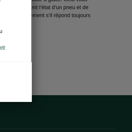
rôler facilement l’état d’un pneu et de
ement et simplement s’il répond toujours
ns légales.
u
ive