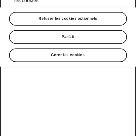
les cookies".
Refuser les cookies optionnels
Service clientèle
Parfait
+ 41 800 03 20 10
Gérer les cookies
Contact
Voir aussi
Newsletter
Configurateur
Partenaire Škoda