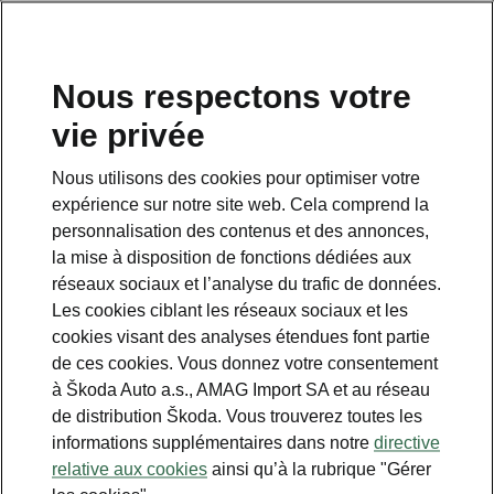
FR
Nous respectons votre
vie privée
Nous utilisons des cookies pour optimiser votre
Pack Éclairage et visibilité
expérience sur notre site web. Cela comprend la
Plus
personnalisation des contenus et des annonces,
la mise à disposition de fonctions dédiées aux
• Feux Matrix TOP LED
réseaux sociaux et l’analyse du trafic de données.
• Feux arrière TOP LED avec clignotants
Les cookies ciblant les réseaux sociaux et les
dynamiques et effet Welcome
cookies visant des analyses étendues font partie
• Bande 3D rouge structurée cristalline entre
de ces cookies. Vous donnez votre consentement
les feux arrière TOP LED
à Škoda Auto a.s., AMAG Import SA et au réseau
• Calandre avec baguette lumineuse
de distribution Škoda. Vous trouverez toutes les
horizontale
informations supplémentaires dans notre
directive
relative aux cookies
ainsi qu’à la rubrique "Gérer