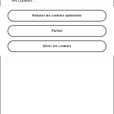
les cookies".
• Support lombaire (sièges conducteur et
passager)
Refuser les cookies optionnels
• SunSet
• «KESSY»
Parfait
Gérer les cookies
Service clientèle
+ 41 800 03 20 10
Contact