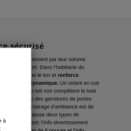
ce sécurisé
ieurs impressionnent par leur volume
ur grand confort. Dans l’habitacle du
e, le noir donne le ton et
renforce
 de conduite dynamique.
Un volant en cuir
s et un ciel de toit noir complètent le look
serts décoratifs des garnitures de portes
carbone et l’éclairage d’ambiance est de
q Sportline propose deux types de
e à
o-divertissement: l’info-divertissement
t
 avec un écran de 8 pouces et l’info-