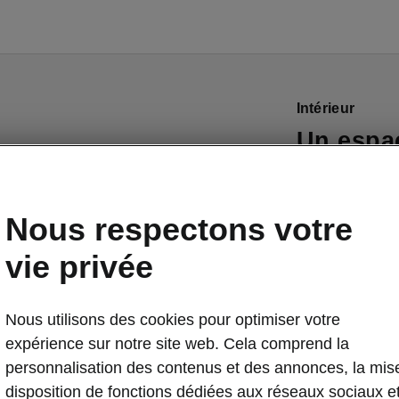
Intérieur
Un espa
Tous nos intér
généreux et le
Nous respectons votre
Karoq Sportlin
l’expérience
vie privée
à trois branche
sportif. Les in
Nous utilisons des cookies pour optimiser votre
ont un aspect 
expérience sur notre site web. Cela comprend la
série. Le Karo
personnalisation des contenus et des annonces, la mis
systèmes d’inf
disposition de fonctions dédiées aux réseaux sociaux e
Škoda de série