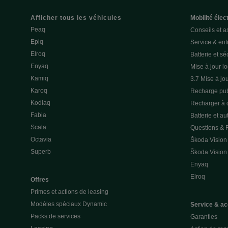
Afficher tous les véhicules
Mobilité élec
Peaq
Conseils et a
Epiq
Service & entr
Elroq
Batterie et sé
Enyaq
Mise à jour lo
Kamiq
3.7 Mise à jou
Karoq
Recharge pub
Kodiaq
Recharger à 
Fabia
Batterie et a
Scala
Questions &
Octavia
Škoda Vision
Superb
Škoda Vision
Enyaq
Elroq
Offres
Primes et actions de leasing
Modèles spéciaux Dynamic
Service & ac
Packs de services
Garanties