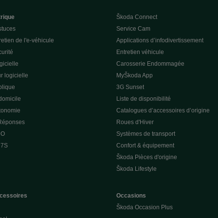
trique
Škoda Connect
stuces
Service Cam
etien de l'e-véhicule
Applications d’infodivertissement
curité
Entretien véhicule
gicielle
Carosserie Endommagée
r logicielle
MyŠkoda App
lique
3G Sunset
domicile
Liste de disponibilité
utonomie
Catalogues d’accessoires d’origine
 Réponses
Roues d'Hiver
 O
Systèmes de transport
 7S
Confort & équipement
Škoda Pièces d'origine
Škoda Lifestyle
cessoires
Occasions
Škoda Occasion Plus