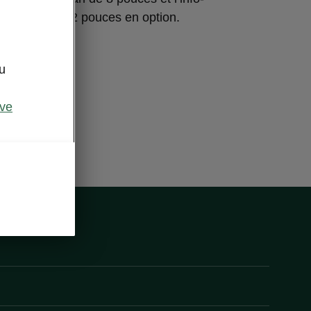
t Škoda de 9,2 pouces en option.
u
ive