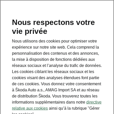
FR
Nous respectons votre
vie privée
This page is a supplementary page of the opening page.
Click the button to get back.
Nous utilisons des cookies pour optimiser votre
expérience sur notre site web. Cela comprend la
Get back to the opening page.
personnalisation des contenus et des annonces,
la mise à disposition de fonctions dédiées aux
réseaux sociaux et l’analyse du trafic de données.
Les cookies ciblant les réseaux sociaux et les
cookies visant des analyses étendues font partie
de ces cookies. Vous donnez votre consentement
à Škoda Auto a.s., AMAG Import SA et au réseau
de distribution Škoda. Vous trouverez toutes les
informations supplémentaires dans notre
directive
Technologie Navi Plus 8” (en
relative aux cookies
ainsi qu’à la rubrique "Gérer
option)