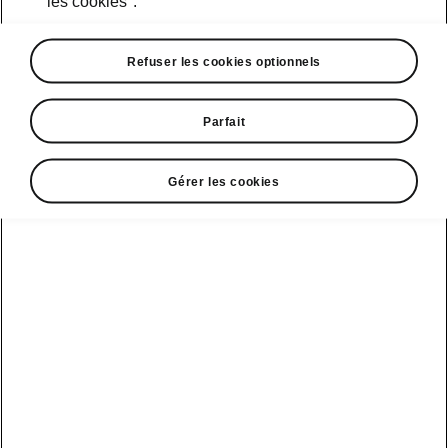
les cookies".
• Cockpit Virtuel
Refuser les cookies optionnels
• Phone Box
• Navigation
• Radio web
Parfait
Gérer les cookies
Service clientèle
+ 41 800 03 20 10
Contact