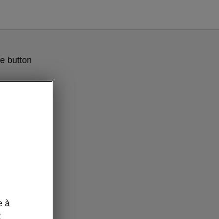
e button
e à
t