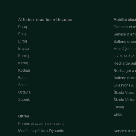
Afficher tous les véhicules
Mobilité élec
Peaq
Conseils et a
Epiq
Service & entr
Elroq
Batterie et sé
Enyaq
Mise à jour lo
Kamiq
3.7 Mise à jou
Karoq
Recharge pub
Kodiaq
Recharger à 
Fabia
Batterie et a
Scala
Questions &
Octavia
Škoda Vision
Superb
Škoda Vision
Enyaq
Elroq
Offres
Primes et actions de leasing
Modèles spéciaux Dynamic
Service & ac