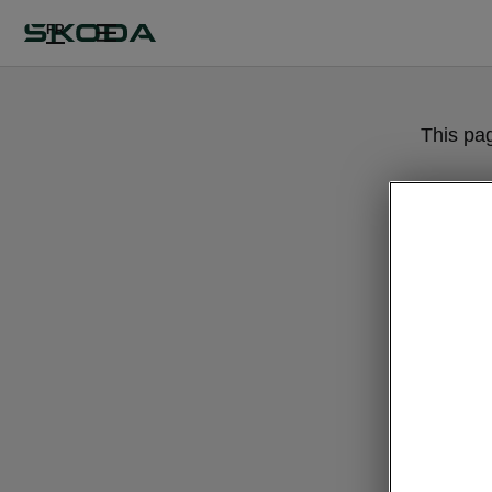
FR
This pa