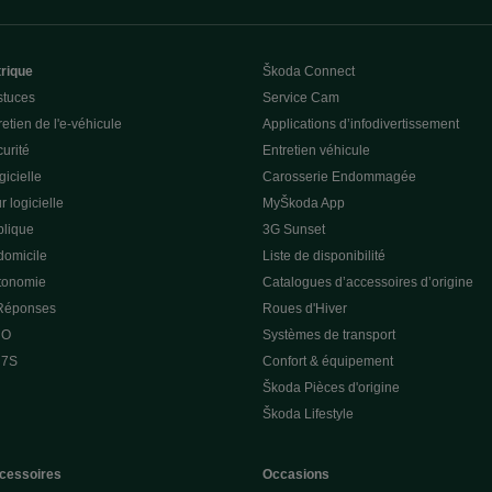
trique
Škoda Connect
stuces
Service Cam
etien de l'e-véhicule
Applications d’infodivertissement
curité
Entretien véhicule
gicielle
Carosserie Endommagée
r logicielle
MyŠkoda App
lique
3G Sunset
domicile
Liste de disponibilité
utonomie
Catalogues d’accessoires d’origine
 Réponses
Roues d'Hiver
 O
Systèmes de transport
 7S
Confort & équipement
Škoda Pièces d'origine
Škoda Lifestyle
cessoires
Occasions