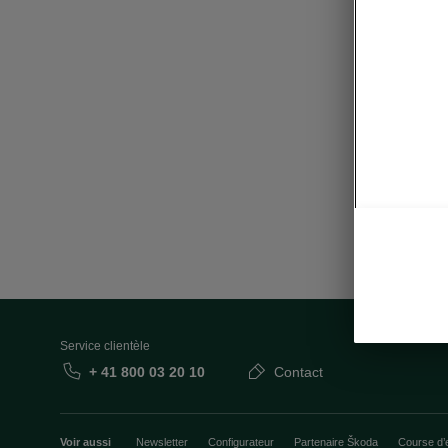
Sta
• Capteu
• Caméra
Service clientèle
+ 41 800 03 20 10
Contact
Voir aussi
Newsletter
Configurateur
Partenaire Škoda
Course d’