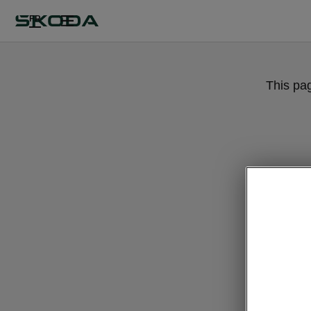
FR
This pa