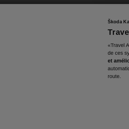
Škoda Ka
Trave
«Travel 
de ces s
et amélio
automatiq
route.