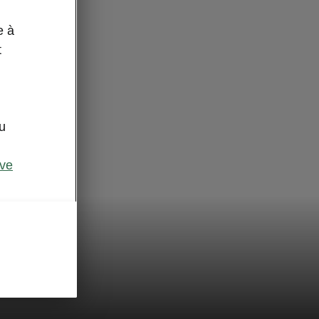
e à
t
u
ive