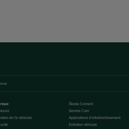
essai
trique
Škoda Connect
stuces
Service Cam
etien de l'e-véhicule
Applications d’infodivertissement
curité
Entretien véhicule