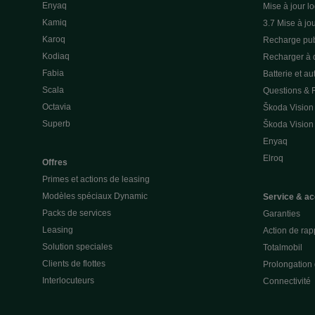
Enyaq
Mise à jour lo
Kamiq
3.7 Mise à jou
Karoq
Recharge pub
Kodiaq
Recharger à 
Fabia
Batterie et a
Scala
Questions &
Octavia
Škoda Vision
Superb
Škoda Vision
Enyaq
Elroq
Offres
Primes et actions de leasing
Modèles spéciaux Dynamic
Service & ac
Packs de services
Garanties
Leasing
Action de rap
Solution speciales
Totalmobil
Clients de flottes
Prolongation 
Interlocuteurs
Connectivité