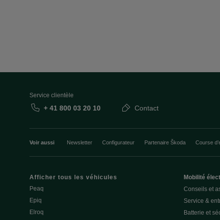
Service clientèle
+ 41 800 03 20 10
Contact
Voir aussi
Newsletter
Configurateur
Partenaire Škoda
Course d’
Afficher tous les véhicules
Mobilité élec
Peaq
Conseils et a
Epiq
Service & entr
Elroq
Batterie et sé