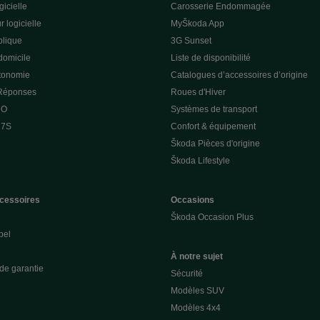
gicielle
Carosserie Endommagée
r logicielle
MyŠkoda App
lique
3G Sunset
domicile
Liste de disponibilité
utonomie
Catalogues d’accessoires d’origine
 Réponses
Roues d'Hiver
 O
Systèmes de transport
 7S
Confort & équipement
Škoda Pièces d'origine
Škoda Lifestyle
cessoires
Occasions
Škoda Occasion Plus
pel
À notre sujet
de garantie
Sécurité
Modèles SUV
Modèles 4x4