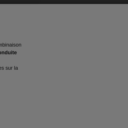
mbinaison
onduite
es sur la