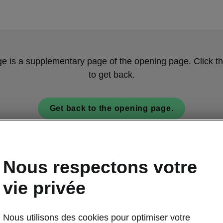
ge is a supplementary page of the opening page. Click th
to get back.
Get back to the opening page.
Nous respectons votre
vie privée
Nous utilisons des cookies pour optimiser votre