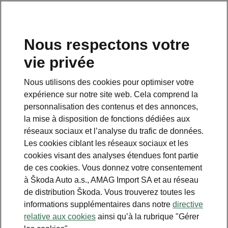
FR
Nous respectons votre
vie privée
This page is a supplementary page of the opening page.
Click the button to get back.
Nous utilisons des cookies pour optimiser votre
expérience sur notre site web. Cela comprend la
Get back to the opening page.
personnalisation des contenus et des annonces,
la mise à disposition de fonctions dédiées aux
réseaux sociaux et l’analyse du trafic de données.
Les cookies ciblant les réseaux sociaux et les
cookies visant des analyses étendues font partie
de ces cookies. Vous donnez votre consentement
à Škoda Auto a.s., AMAG Import SA et au réseau
de distribution Škoda. Vous trouverez toutes les
informations supplémentaires dans notre
directive
Caractéristiques techniques
relative aux cookies
ainsi qu’à la rubrique "Gérer
Tous les détails en un coup