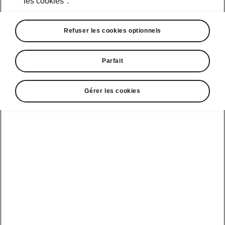
les cookies".
Refuser les cookies optionnels
Parfait
Gérer les cookies
Confort Škoda Epiq
Le confort au rythme de la
ville
Avec l’Epiq, chaque trajet devient une
expérience sans effort. Des sièges confortables