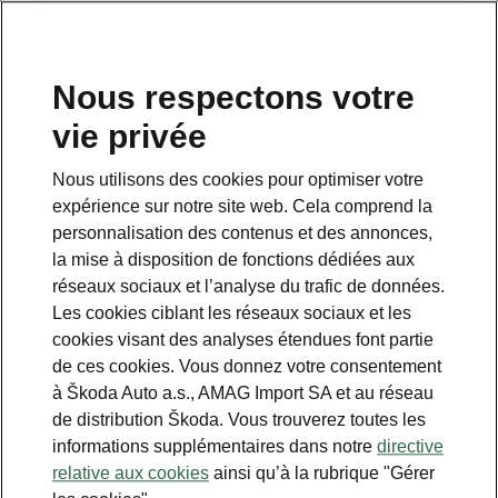
FR
Nous respectons votre
vie privée
This page is a supplementary page of the opening page.
Click the button to get back.
Nous utilisons des cookies pour optimiser votre
expérience sur notre site web. Cela comprend la
Get back to the opening page.
personnalisation des contenus et des annonces,
la mise à disposition de fonctions dédiées aux
réseaux sociaux et l’analyse du trafic de données.
Les cookies ciblant les réseaux sociaux et les
cookies visant des analyses étendues font partie
de ces cookies. Vous donnez votre consentement
à Škoda Auto a.s., AMAG Import SA et au réseau
de distribution Škoda. Vous trouverez toutes les
informations supplémentaires dans notre
directive
Advanced
relative aux cookies
ainsi qu’à la rubrique "Gérer