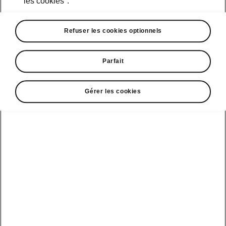
les cookies".
En plus du pack «Plus»
• Affichage tête haute à réalité augmentée
Refuser les cookies optionnels
• Siège conducteur réglable électriquement
avec fonction mémoire, fonction massage et
Parfait
soutien lombaire
• Système audio CANTON
• Accessoires supplémentaires pour
Gérer les cookies
chargement
• Compartiment de rangement pour les
passagers arrière
• Area View
• Pare-soleil sur les vitres latérales arrière