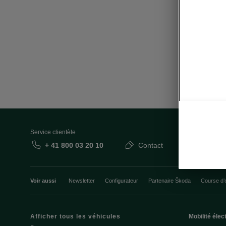
Service clientèle
+ 41 800 03 20 10
Contact
Voir aussi
Newsletter
Configurateur
Partenaire Škoda
Course d’
Afficher tous les véhicules
Mobilité élec