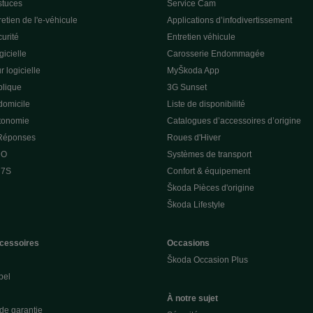
stuces
Service Cam
etien de l'e-véhicule
Applications d’infodivertissement
curité
Entretien véhicule
gicielle
Carosserie Endommagée
r logicielle
MyŠkoda App
lique
3G Sunset
domicile
Liste de disponibilité
utonomie
Catalogues d’accessoires d’origine
 Réponses
Roues d'Hiver
 O
Systèmes de transport
 7S
Confort & équipement
Škoda Pièces d'origine
Škoda Lifestyle
cessoires
Occasions
Škoda Occasion Plus
pel
À notre sujet
de garantie