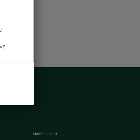
u
ive
Modèles sport