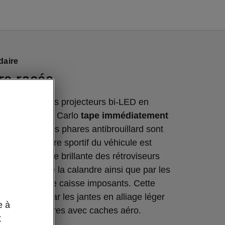
daire
re racée
re racée
et ses projecteurs bi-LED en
te Fabia Monte Carlo
tape immédiatement
en entendu, les phares antibrouillard sont
e. Le caractère sportif du véhicule est
 peinture noire brillante des rétroviseurs
 l’habillage de la calandre ainsi que par les
t et les bas de caisse imposants. Cette
 complétée par les jantes en alliage léger
e à
de série, noires avec caches aéro.
t