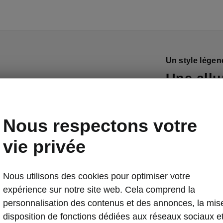
Un style légen
Une allu
Avec son
allu
option, la tou
Nous respectons votre
dans l’œil
. Bi
vie privée
montés de séri
souligné par la
extérieurs, par
Nous utilisons des cookies pour optimiser votre
boucliers avan
expérience sur notre site web. Cela comprend la
impression est
personnalisation des contenus et des annonces, la mis
17″ «Procyon» 
disposition de fonctions dédiées aux réseaux sociaux e