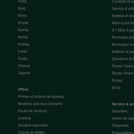
Peaq
Conseils et a
Epiq
Service & entr
Elroq
Batterie et sé
Enyaq
Mise à jour lo
Kamiq
3.7 Mise à jou
Karoq
Recharge pub
Kodiaq
Recharger à 
Fabia
Batterie et a
Scala
Questions &
Octavia
Škoda Vision
Superb
Škoda Vision
Enyaq
Elroq
Offres
Primes et actions de leasing
Modèles spéciaux Dynamic
Service & ac
Packs de services
Garanties
Leasing
Action de rap
Solution speciales
Totalmobil
Clients de flottes
Prolongation 