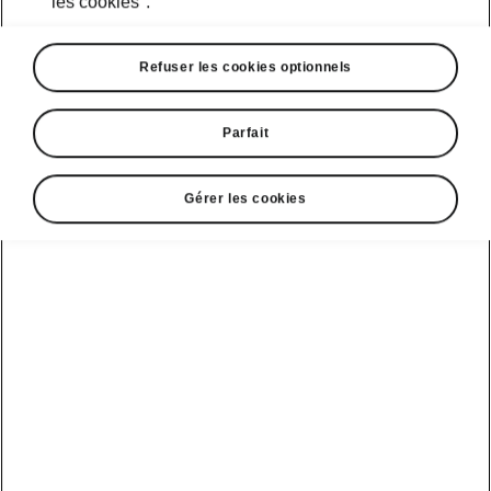
les cookies".
Refuser les cookies optionnels
Parfait
Gérer les cookies
Un modèle d'avant-garde
modulaire
Au milieu des années 1920, Škoda crée la 110
qui inclut une option modulaire spéciale en
plus des variantes de carrosserie habituelles.
Une carrosserie combinée, qui allie les