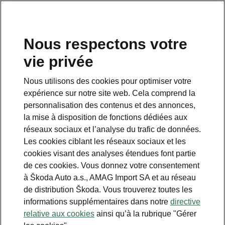
FR
Nous respectons votre
vie privée
This page is a supplementary page of the opening page.
Click the button to get back.
Nous utilisons des cookies pour optimiser votre
expérience sur notre site web. Cela comprend la
Get back to the opening page.
personnalisation des contenus et des annonces,
la mise à disposition de fonctions dédiées aux
réseaux sociaux et l’analyse du trafic de données.
Les cookies ciblant les réseaux sociaux et les
cookies visant des analyses étendues font partie
de ces cookies. Vous donnez votre consentement
à Škoda Auto a.s., AMAG Import SA et au réseau
de distribution Škoda. Vous trouverez toutes les
informations supplémentaires dans notre
directive
L’histoire de ŠKODA
relative aux cookies
ainsi qu’à la rubrique "Gérer
1966 - 1975