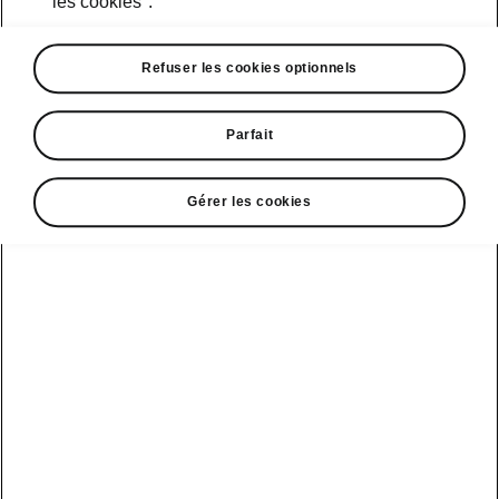
les cookies".
La production du modèle phare, la ŠKODA
Refuser les cookies optionnels
1000 MB, et de ses dérivés, continue à battre
son plein. Il s’agit du premier modèle de
l’histoire de l’entreprise à avoir été produit à
Parfait
plus d’un million d’exemplaires.
Gérer les cookies
1968
ŠKODA remporte le championnat d’Europe