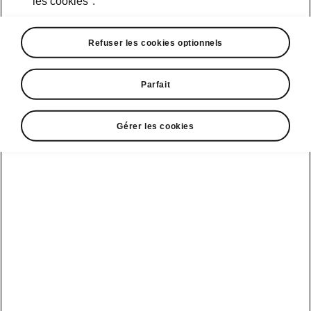
les cookies".
Course d’essai
Refuser les cookies optionnels
Parfait
Škoda Connect
Modèles sport
Gérer les cookies
Service Cam
Clever Facts
Afficher
Mobilité
électrique
tous les
Applications
La marque
véhicules
d’infodivertissement
Škoda
Conseils et
astuces
Peaq
Entretien
Nouvelle identité
véhicule
de marque
Service &
Epiq
Škoda
entretien de l'e-
Carosserie
véhicule
Elroq
Endommagée
Simply Clever
Batterie et
Enyaq
MyŠkoda App
Histoire
sécurité
Kamiq
3G Sunset
Design
Mise à jour
logicielle
Karoq
Liste de
Škoda Vision 7S
disponibilité
3.7 Mise à jour
Kodiaq
Gagnant qualité-