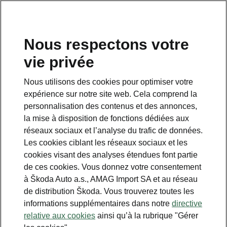
FR
Nous respectons votre
Service clientèle
vie privée
+ 41 800 03 20 10
Nous utilisons des cookies pour optimiser votre
Contact
expérience sur notre site web. Cela comprend la
personnalisation des contenus et des annonces,
la mise à disposition de fonctions dédiées aux
réseaux sociaux et l’analyse du trafic de données.
Les cookies ciblant les réseaux sociaux et les
cookies visant des analyses étendues font partie
Voir aussi
de ces cookies. Vous donnez votre consentement
Newsletter
à Škoda Auto a.s., AMAG Import SA et au réseau
de distribution Škoda. Vous trouverez toutes les
Configurateur
informations supplémentaires dans notre
directive
relative aux cookies
ainsi qu’à la rubrique "Gérer
Partenaire Škoda