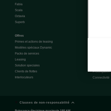
Fabia
Batterie et a
Scala
Questions &
Octavia
Škoda Vision
Superb
Škoda Vision
Enyaq
Elroq
Offres
Primes et actions de leasing
Modèles spéciaux Dynamic
Service & ac
Packs de services
Garanties
Leasing
Action de rap
Solution speciales
Totalmobil
Clients de flottes
Prolongation 
Interlocuteurs
Connectivité
Clauses de non-responsabilité
Puissance électrique maximale 195 kW