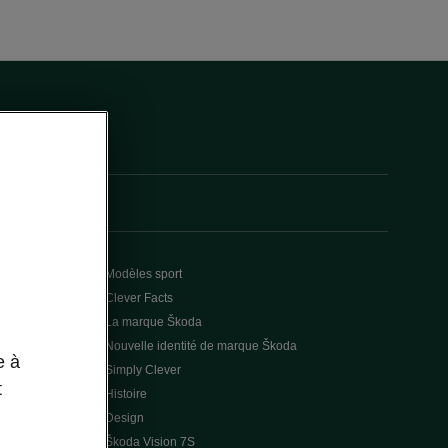
Modèles sport
Clever Facts
La marque Škoda
Nouvelle identité de marque Škoda
e à
Simply Clever
t
Histoire
Design
Škoda Vision 7S