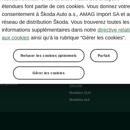
utonomie
Catalogues d’accessoires d’origine
étendues font partie de ces cookies. Vous donnez votre
 Réponses
Roues d'Hiver
consentement à Škoda Auto a.s., AMAG Import SA et a
 O
Systèmes de transport
réseau de distribution Škoda. Vous trouverez toutes les
 7S
Confort & équipement
informations supplémentaires dans notre
directive relat
Škoda Pièces d'origine
aux cookies
ainsi qu’à la rubrique "Gérer les cookies".
Škoda Lifestyle
Refuser les cookies optionnels
Parfait
cessoires
Occasions
Škoda Occasion Plus
pel
Gérer les cookies
À notre sujet
de garantie
Sécurité
Modèles SUV
Modèles 4x4