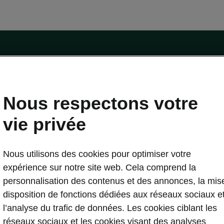
Nous respectons votre
essai
vie privée
trique
Škoda Connect
stuces
Service Cam
Nous utilisons des cookies pour optimiser votre
etien de l'e-véhicule
Applications d’infodivertissement
expérience sur notre site web. Cela comprend la
curité
Entretien véhicule
personnalisation des contenus et des annonces, la mis
gicielle
Carosserie Endommagée
disposition de fonctions dédiées aux réseaux sociaux e
r logicielle
MyŠkoda App
l’analyse du trafic de données. Les cookies ciblant les
lique
3G Sunset
réseaux sociaux et les cookies visant des analyses
domicile
Liste de disponibilité