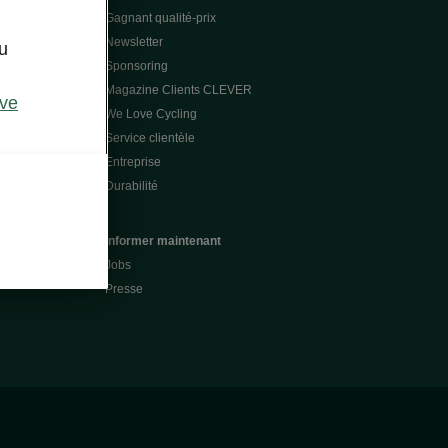
Gagnant qualité-prix
Newsletter
u
Sponsoring
Magazine Clients CLEVER
ive
We Love Cycling
Service clientèle
Entreprise
Durabilité
Informer maintenant
Jobs
Presse