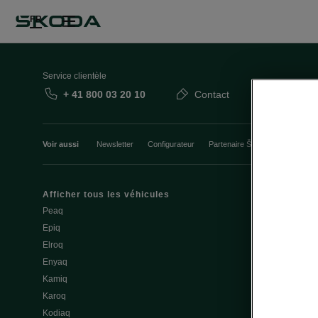
FR
Service clientèle
+ 41 800 03 20 10
Contact
Voir aussi
Newsletter
Configurateur
Partenaire Škoda
Course d’
Afficher tous les véhicules
Mobilité élec
Peaq
Conseils et a
Epiq
Service & entr
Elroq
Batterie et sé
Enyaq
Mise à jour lo
Kamiq
3.7 Mise à jou
Karoq
Recharge pub
Kodiaq
Recharger à 