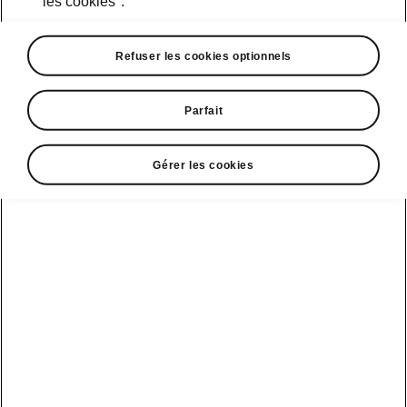
les cookies".
Course d’essai
Refuser les cookies optionnels
Parfait
Škoda Connect
Modèles sport
Gérer les cookies
Service Cam
Clever Facts
Afficher
Mobilité
électrique
tous les
Applications
La marque
véhicules
d’infodivertissement
Škoda
Conseils et
astuces
Peaq
Entretien
Nouvelle identité
véhicule
de marque
Service &
Epiq
Škoda
entretien de l'e-
Carosserie
véhicule
Elroq
Endommagée
Simply Clever
Batterie et
Enyaq
MyŠkoda App
Histoire
sécurité
Kamiq
3G Sunset
Design
Mise à jour
logicielle
Karoq
Liste de
Škoda Vision 7S
disponibilité
3.7 Mise à jour
Kodiaq
Gagnant qualité-