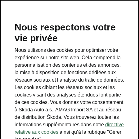
FR
Nous respectons votre
Service clientèle
vie privée
+ 41 800 03 20 10
Nous utilisons des cookies pour optimiser votre
Contact
expérience sur notre site web. Cela comprend la
personnalisation des contenus et des annonces,
la mise à disposition de fonctions dédiées aux
réseaux sociaux et l’analyse du trafic de données.
Les cookies ciblant les réseaux sociaux et les
cookies visant des analyses étendues font partie
Voir aussi
de ces cookies. Vous donnez votre consentement
Newsletter
à Škoda Auto a.s., AMAG Import SA et au réseau
de distribution Škoda. Vous trouverez toutes les
Configurateur
informations supplémentaires dans notre
directive
relative aux cookies
ainsi qu’à la rubrique "Gérer
Partenaire Škoda