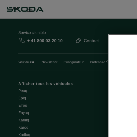
FR
Service clientèle
+ 41 800 03 20 10
Contact
Voir aussi
Newsletter
Configurateur
Partenaire Škoda
Course d’
Afficher tous les véhicules
Mobilité élec
Peaq
Conseils et a
Epiq
Service & entr
Elroq
Batterie et sé
Enyaq
Mise à jour lo
Kamiq
3.7 Mise à jou
Karoq
Recharge pub
Kodiaq
Recharger à 