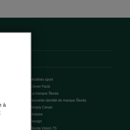
Modèles sport
Clever Facts
La marque Škoda
Nouvelle identité de marque Škoda
e à
Simply Clever
t
Histoire
Design
Škoda Vision 7S