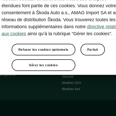
utonomie
Catalogues d’accessoires d’origine
étendues font partie de ces cookies. Vous donnez votre
 Réponses
Roues d'Hiver
consentement à Škoda Auto a.s., AMAG Import SA et a
 O
Systèmes de transport
réseau de distribution Škoda. Vous trouverez toutes les
 7S
Confort & équipement
informations supplémentaires dans notre
directive relat
Škoda Pièces d'origine
aux cookies
ainsi qu’à la rubrique "Gérer les cookies".
Škoda Lifestyle
Refuser les cookies optionnels
Parfait
cessoires
Occasions
Škoda Occasion Plus
pel
Gérer les cookies
À notre sujet
de garantie
Sécurité
Modèles SUV
Modèles 4x4