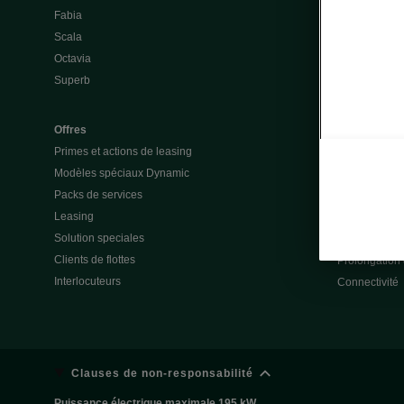
Fabia
Batterie et a
Scala
Questions &
Octavia
Škoda Vision
Superb
Škoda Vision
Enyaq
Elroq
Offres
Primes et actions de leasing
Modèles spéciaux Dynamic
Service & ac
Packs de services
Garanties
Leasing
Action de rap
Solution speciales
Totalmobil
Clients de flottes
Prolongation 
Interlocuteurs
Connectivité
Clauses de non-responsabilité
Puissance électrique maximale 195 kW