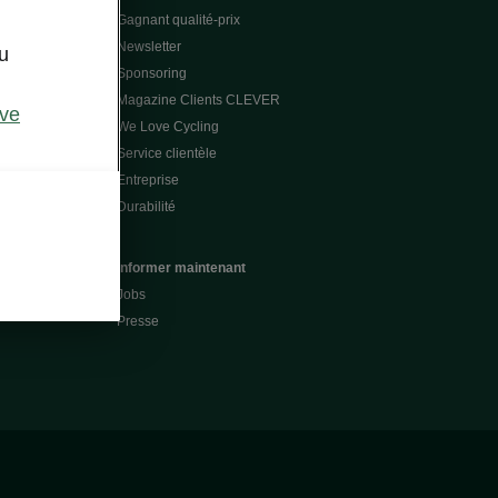
Gagnant qualité-prix
Newsletter
u
Sponsoring
Magazine Clients CLEVER
ive
We Love Cycling
Service clientèle
Entreprise
Durabilité
Informer maintenant
Jobs
Presse