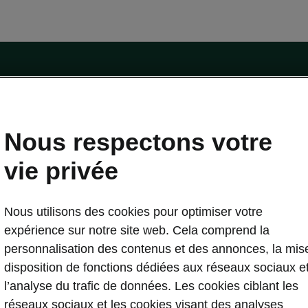
Nous respectons votre
essai
vie privée
trique
Škoda Connect
stuces
Service Cam
Nous utilisons des cookies pour optimiser votre
etien de l'e-véhicule
Applications d’infodivertissement
expérience sur notre site web. Cela comprend la
curité
Entretien véhicule
personnalisation des contenus et des annonces, la mis
gicielle
Carosserie Endommagée
disposition de fonctions dédiées aux réseaux sociaux e
r logicielle
MyŠkoda App
l’analyse du trafic de données. Les cookies ciblant les
lique
3G Sunset
réseaux sociaux et les cookies visant des analyses
domicile
Liste de disponibilité