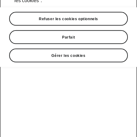
les cookies".
Course d’essai
Refuser les cookies optionnels
Parfait
Škoda Connect
Modèles sport
Gérer les cookies
Service Cam
Clever Facts
Afficher
Mobilité
électrique
tous les
Applications
La marque
véhicules
d’infodivertissement
Škoda
Conseils et
astuces
Peaq
Entretien
Nouvelle identité
véhicule
de marque
Service &
Epiq
Škoda
entretien de l'e-
Carosserie
véhicule
Elroq
Endommagée
Simply Clever
Batterie et
Enyaq
MyŠkoda App
Histoire
sécurité
Kamiq
3G Sunset
Design
Mise à jour
logicielle
Karoq
Liste de
Škoda Vision 7S
disponibilité
3.7 Mise à jour
Kodiaq
Gagnant qualité-