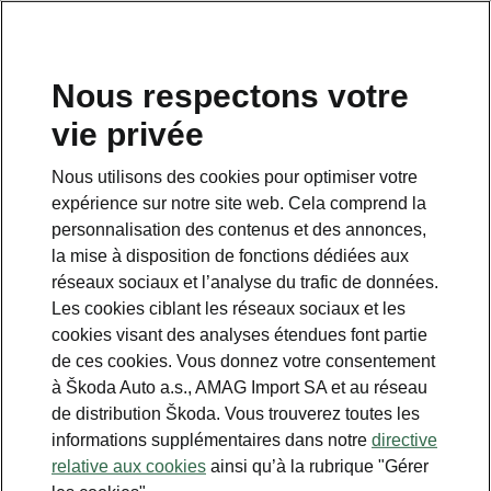
FR
Nous respectons votre
Service clientèle
vie privée
+ 41 800 03 20 10
Nous utilisons des cookies pour optimiser votre
Contact
expérience sur notre site web. Cela comprend la
personnalisation des contenus et des annonces,
la mise à disposition de fonctions dédiées aux
réseaux sociaux et l’analyse du trafic de données.
Les cookies ciblant les réseaux sociaux et les
cookies visant des analyses étendues font partie
Voir aussi
de ces cookies. Vous donnez votre consentement
Newsletter
à Škoda Auto a.s., AMAG Import SA et au réseau
de distribution Škoda. Vous trouverez toutes les
Configurateur
informations supplémentaires dans notre
directive
relative aux cookies
ainsi qu’à la rubrique "Gérer
Partenaire Škoda