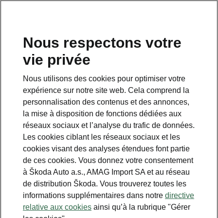
FR
Nous respectons votre
Service clientèle
vie privée
+ 41 800 03 20 10
Nous utilisons des cookies pour optimiser votre
Contact
expérience sur notre site web. Cela comprend la
personnalisation des contenus et des annonces,
la mise à disposition de fonctions dédiées aux
réseaux sociaux et l’analyse du trafic de données.
Les cookies ciblant les réseaux sociaux et les
cookies visant des analyses étendues font partie
Voir aussi
de ces cookies. Vous donnez votre consentement
Newsletter
à Škoda Auto a.s., AMAG Import SA et au réseau
de distribution Škoda. Vous trouverez toutes les
Configurateur
informations supplémentaires dans notre
directive
relative aux cookies
ainsi qu’à la rubrique "Gérer
Partenaire Škoda