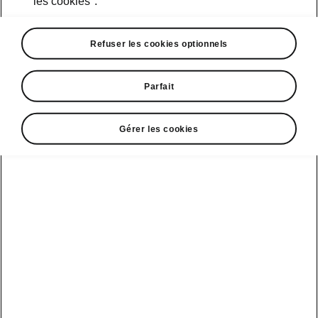
les cookies".
Course d’essai
Refuser les cookies optionnels
Parfait
Škoda Connect
Modèles sport
Gérer les cookies
Service Cam
Clever Facts
Afficher
Mobilité
électrique
tous les
Applications
La marque
véhicules
d’infodivertissement
Škoda
Conseils et
astuces
Peaq
Entretien
Nouvelle identité
véhicule
de marque
Service &
Epiq
Škoda
entretien de l'e-
Carosserie
véhicule
Elroq
Endommagée
Simply Clever
Batterie et
Enyaq
MyŠkoda App
Histoire
sécurité
Kamiq
3G Sunset
Design
Mise à jour
logicielle
Karoq
Liste de
Škoda Vision 7S
disponibilité
3.7 Mise à jour
Kodiaq
Gagnant qualité-