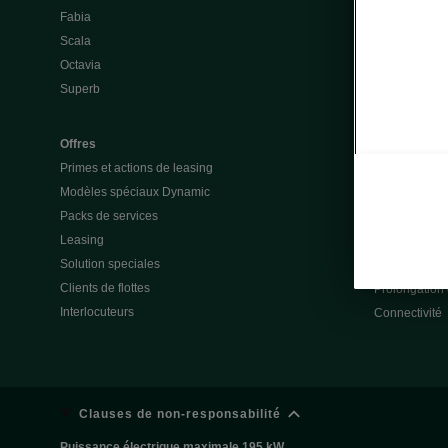
Fabia
Batterie et a
Scala
Questions &
Octavia
Škoda Vision
Superb
Škoda Vision
Enyaq
Elroq
Offres
Primes et actions de leasing
Modèles spéciaux Dynamic
Service & ac
Packs de services
Garanties
Leasing
Action de rap
Solution speciales
Totalmobil
Clients de flottes
Prolongation 
Interlocuteurs
Connectivité
Clauses de non-responsabilité
Puissance électrique maximale 195 kW