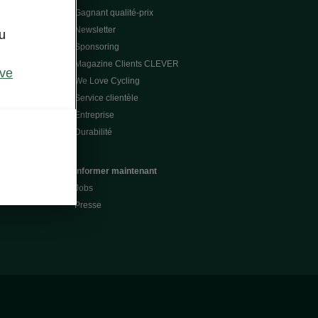
Gagnant qualité-prix
Newsletter
u
Sponsoring
Magazine Clients CLEVER
ive
We Love Cycling
Service clientèle
Entreprise
Durabilité
Informer maintenant
Jobs
Presse