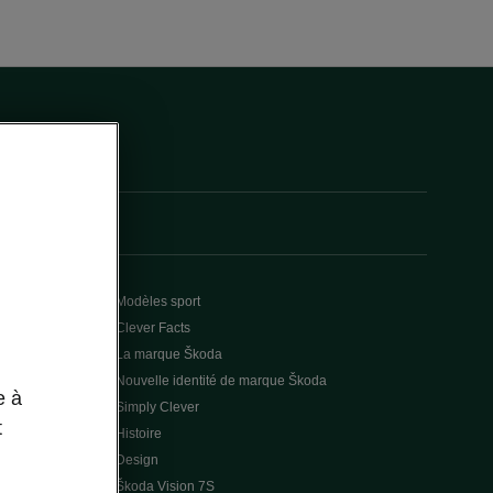
Modèles sport
Clever Facts
La marque Škoda
Nouvelle identité de marque Škoda
e à
Simply Clever
t
Histoire
Design
Škoda Vision 7S