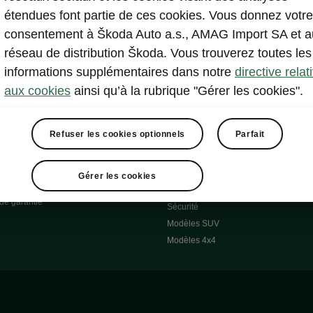
utonomie
Catalogues d’accessoires d’origine
étendues font partie de ces cookies. Vous donnez votre
 Réponses
Roues d'Hiver
consentement à Škoda Auto a.s., AMAG Import SA et a
 O
Systèmes de transport
réseau de distribution Škoda. Vous trouverez toutes les
 7S
Confort & équipement
informations supplémentaires dans notre
directive relat
Škoda Pièces d'origine
aux cookies
ainsi qu’à la rubrique "Gérer les cookies".
Škoda Lifestyle
Refuser les cookies optionnels
Parfait
cessoires
Occasions
Škoda Occasion Plus
pel
Gérer les cookies
À notre sujet
de garantie
Sécurité
Modèles SUV
Modèles 4x4