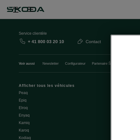
FR
Service clientèle
+ 41 800 03 20 10
Contact
Voir aussi
Newsletter
Configurateur
Partenaire Škoda
Course d’
Afficher tous les véhicules
Mobilité élec
Peaq
Conseils et a
Epiq
Service & entr
Elroq
Batterie et sé
Enyaq
Mise à jour lo
Kamiq
3.7 Mise à jou
Karoq
Recharge pub
Kodiaq
Recharger à 