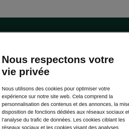
Nous respectons votre
essai
vie privée
trique
Škoda Connect
stuces
Service Cam
Nous utilisons des cookies pour optimiser votre
etien de l'e-véhicule
Applications d’infodivertissement
expérience sur notre site web. Cela comprend la
curité
Entretien véhicule
personnalisation des contenus et des annonces, la mis
gicielle
Carosserie Endommagée
disposition de fonctions dédiées aux réseaux sociaux e
r logicielle
MyŠkoda App
l’analyse du trafic de données. Les cookies ciblant les
lique
3G Sunset
réseaux sociaux et les cookies visant des analyses
domicile
Liste de disponibilité