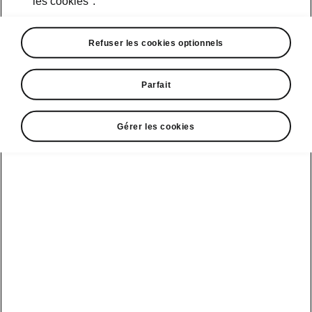
les cookies".
Course d’essai
Refuser les cookies optionnels
Parfait
Škoda Connect
Modèles sport
Gérer les cookies
Service Cam
Clever Facts
Afficher
Mobilité
électrique
tous les
Applications
La marque
véhicules
d’infodivertissement
Škoda
Conseils et
astuces
Peaq
Entretien
Nouvelle identité
véhicule
de marque
Service &
Epiq
Škoda
entretien de l'e-
Carosserie
véhicule
Elroq
Endommagée
Simply Clever
Batterie et
Enyaq
MyŠkoda App
Histoire
sécurité
Kamiq
3G Sunset
Design
Mise à jour
logicielle
Karoq
Liste de
Škoda Vision 7S
disponibilité
3.7 Mise à jour
Kodiaq
Gagnant qualité-