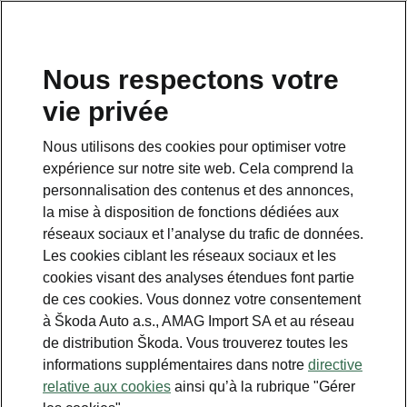
FR
Nous respectons votre
Service clientèle
vie privée
+ 41 800 03 20 10
Nous utilisons des cookies pour optimiser votre
Contact
expérience sur notre site web. Cela comprend la
personnalisation des contenus et des annonces,
la mise à disposition de fonctions dédiées aux
réseaux sociaux et l’analyse du trafic de données.
Les cookies ciblant les réseaux sociaux et les
cookies visant des analyses étendues font partie
Voir aussi
de ces cookies. Vous donnez votre consentement
Newsletter
à Škoda Auto a.s., AMAG Import SA et au réseau
de distribution Škoda. Vous trouverez toutes les
Configurateur
informations supplémentaires dans notre
directive
relative aux cookies
ainsi qu’à la rubrique "Gérer
Partenaire Škoda