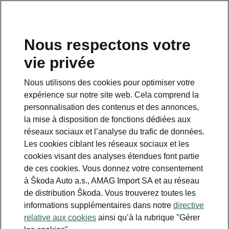
FR
Nous respectons votre
Service clientèle
vie privée
+ 41 800 03 20 10
Nous utilisons des cookies pour optimiser votre
Contact
expérience sur notre site web. Cela comprend la
personnalisation des contenus et des annonces,
la mise à disposition de fonctions dédiées aux
réseaux sociaux et l’analyse du trafic de données.
Les cookies ciblant les réseaux sociaux et les
cookies visant des analyses étendues font partie
Voir aussi
de ces cookies. Vous donnez votre consentement
Newsletter
à Škoda Auto a.s., AMAG Import SA et au réseau
de distribution Škoda. Vous trouverez toutes les
Configurateur
informations supplémentaires dans notre
directive
relative aux cookies
ainsi qu’à la rubrique "Gérer
Partenaire Škoda