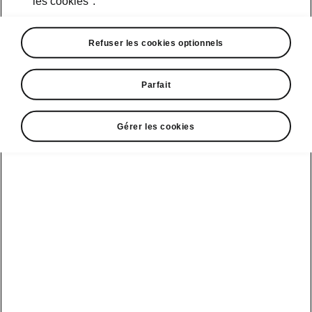
les cookies".
Course d’essai
Refuser les cookies optionnels
Parfait
Škoda Connect
Modèles sport
Gérer les cookies
Service Cam
Clever Facts
Afficher
Mobilité
électrique
tous les
Applications
La marque
véhicules
d’infodivertissement
Škoda
Conseils et
astuces
Peaq
Entretien
Nouvelle identité
véhicule
de marque
Service &
Epiq
Škoda
entretien de l'e-
Carosserie
véhicule
Elroq
Endommagée
Simply Clever
Batterie et
Enyaq
MyŠkoda App
Histoire
sécurité
Kamiq
3G Sunset
Design
Mise à jour
logicielle
Karoq
Liste de
Škoda Vision 7S
disponibilité
3.7 Mise à jour
Kodiaq
Gagnant qualité-