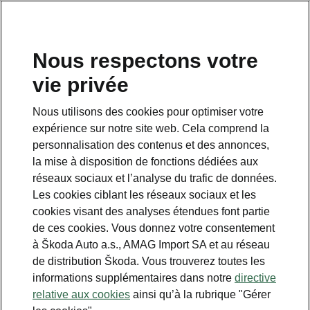
FR
Nous respectons votre
Service clientèle
vie privée
+ 41 800 03 20 10
Nous utilisons des cookies pour optimiser votre
Contact
expérience sur notre site web. Cela comprend la
personnalisation des contenus et des annonces,
la mise à disposition de fonctions dédiées aux
réseaux sociaux et l’analyse du trafic de données.
Les cookies ciblant les réseaux sociaux et les
cookies visant des analyses étendues font partie
Voir aussi
de ces cookies. Vous donnez votre consentement
Newsletter
à Škoda Auto a.s., AMAG Import SA et au réseau
de distribution Škoda. Vous trouverez toutes les
Configurateur
informations supplémentaires dans notre
directive
relative aux cookies
ainsi qu’à la rubrique "Gérer
Partenaire Škoda