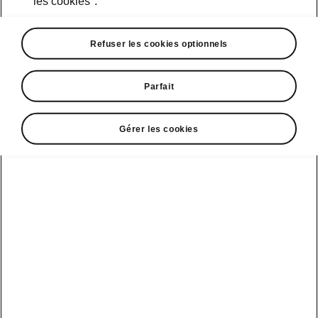
les cookies".
Course d’essai
Refuser les cookies optionnels
Parfait
Škoda Connect
Modèles sport
Gérer les cookies
Service Cam
Clever Facts
Afficher
Mobilité
électrique
tous les
Applications
La marque
véhicules
d’infodivertissement
Škoda
Conseils et
astuces
Peaq
Entretien
Nouvelle identité
véhicule
de marque
Service &
Epiq
Škoda
entretien de l'e-
Carosserie
véhicule
Elroq
Endommagée
Simply Clever
Batterie et
Enyaq
MyŠkoda App
Histoire
sécurité
Kamiq
3G Sunset
Design
Mise à jour
logicielle
Karoq
Liste de
Škoda Vision 7S
disponibilité
3.7 Mise à jour
Kodiaq
Gagnant qualité-