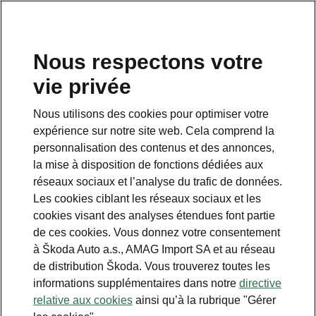
FR
Nous respectons votre
Service clientèle
vie privée
+ 41 800 03 20 10
Nous utilisons des cookies pour optimiser votre
Contact
expérience sur notre site web. Cela comprend la
personnalisation des contenus et des annonces,
la mise à disposition de fonctions dédiées aux
réseaux sociaux et l’analyse du trafic de données.
Les cookies ciblant les réseaux sociaux et les
cookies visant des analyses étendues font partie
Voir aussi
de ces cookies. Vous donnez votre consentement
Newsletter
à Škoda Auto a.s., AMAG Import SA et au réseau
de distribution Škoda. Vous trouverez toutes les
Configurateur
informations supplémentaires dans notre
directive
relative aux cookies
ainsi qu’à la rubrique "Gérer
Partenaire Škoda