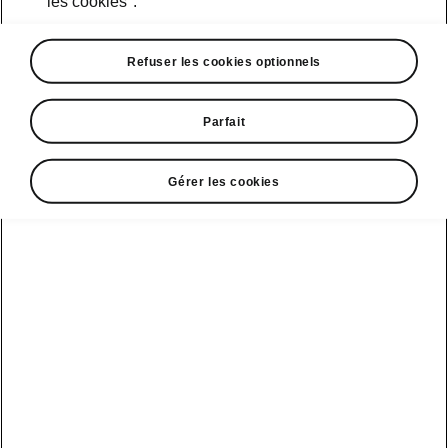
les cookies".
Course d’essai
Refuser les cookies optionnels
Parfait
Škoda Connect
Modèles sport
Gérer les cookies
Service Cam
Clever Facts
Afficher
Mobilité
électrique
tous les
Applications
La marque
véhicules
d’infodivertissement
Škoda
Conseils et
astuces
Peaq
Entretien
Nouvelle identité
véhicule
de marque
Service &
Epiq
Škoda
entretien de l'e-
Carosserie
véhicule
Elroq
Endommagée
Simply Clever
Batterie et
Enyaq
MyŠkoda App
Histoire
sécurité
Kamiq
3G Sunset
Design
Mise à jour
logicielle
Karoq
Liste de
Škoda Vision 7S
disponibilité
3.7 Mise à jour
Kodiaq
Gagnant qualité-