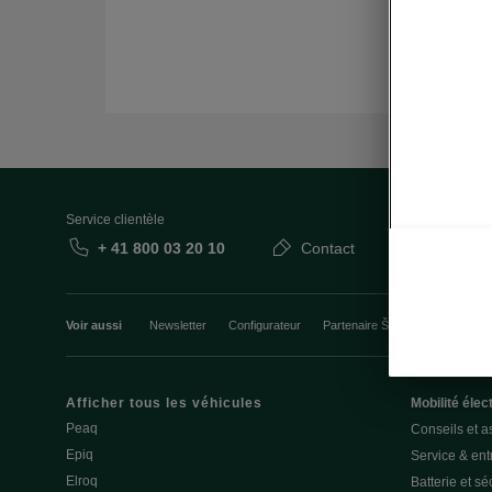
Service clientèle
+ 41 800 03 20 10
Contact
Voir aussi
Newsletter
Configurateur
Partenaire Škoda
Course d’
Afficher tous les véhicules
Mobilité élec
Peaq
Conseils et a
Epiq
Service & entr
Elroq
Batterie et sé