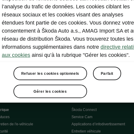
l’analyse du trafic de données. Les cookies ciblant les
Afficher
réseaux sociaux et les cookies visant des analyses
étendues font partie de ces cookies. Vous donnez votre
consentement à Škoda Auto a.s., AMAG Import SA et a
réseau de distribution Škoda. Vous trouverez toutes les
informations supplémentaires dans notre
directive relat
aux cookies
ainsi qu’à la rubrique "Gérer les cookies".
Refuser les cookies optionnels
Parfait
essai
Gérer les cookies
trique
Škoda Connect
stuces
Service Cam
etien de l'e-véhicule
Applications d’infodivertissement
curité
Entretien véhicule