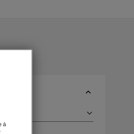
gue
e à
t