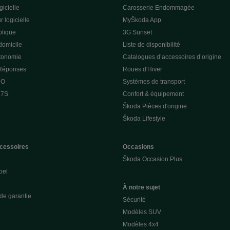
gicielle
Carosserie Endommagée
r logicielle
MyŠkoda App
lique
3G Sunset
domicile
Liste de disponibilité
utonomie
Catalogues d’accessoires d’origine
 Réponses
Roues d'Hiver
 O
Systèmes de transport
 7S
Confort & équipement
Škoda Pièces d'origine
Škoda Lifestyle
cessoires
Occasions
Škoda Occasion Plus
pel
À notre sujet
de garantie
Sécurité
Modèles SUV
Modèles 4x4