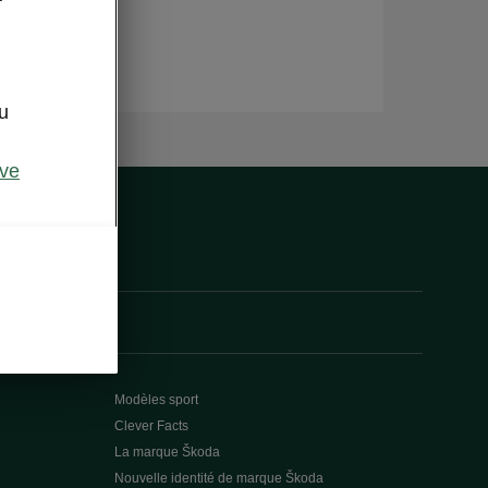
u
ive
Modèles sport
Clever Facts
La marque Škoda
Nouvelle identité de marque Škoda