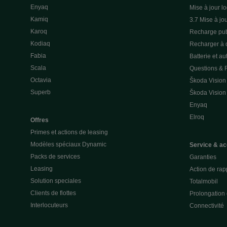
Enyaq
Mise à jour lo
Kamiq
3.7 Mise à jou
Karoq
Recharge pub
Kodiaq
Recharger à 
Fabia
Batterie et a
Scala
Questions &
Octavia
Škoda Vision
Superb
Škoda Vision
Enyaq
Elroq
Offres
Primes et actions de leasing
Modèles spéciaux Dynamic
Service & ac
Packs de services
Garanties
Leasing
Action de rap
Solution speciales
Totalmobil
Clients de flottes
Prolongation 
Interlocuteurs
Connectivité